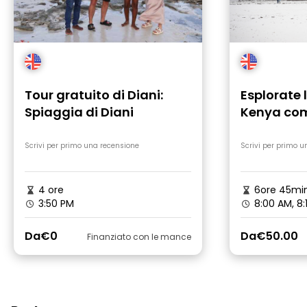
Tour gratuito di Diani:
Esplorate 
Spiaggia di Diani
Kenya com
del luogo
Scrivi per primo una recensione
Scrivi per primo u
4 ore
6ore 45mi
3:50 PM
8:00 AM, 8:
Da
€0
Da
€50.00
Finanziato con le mance