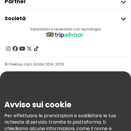
Partner
Iscriviti Al Freetour
Società
Accesso Del Fornitore
Destinazioni
Valutazioni e recensioni con tecnologia
Programma Di Affiliazione
Chi Siamo
Contattaci
Gruppi
© Freetour.com GmbH 2014-2026
Aiuto
Blog
Stampa
Sicurezza E Privacy
Avviso sui cookie
Termini E Condizioni
Informativa Sui Cookie
Per effettuare le prenotazioni e soddisfare le tue
richieste di servizio tramite la piattaforma, ti
Freetour Premi
chiediamo alcune informazioni, come il nome e