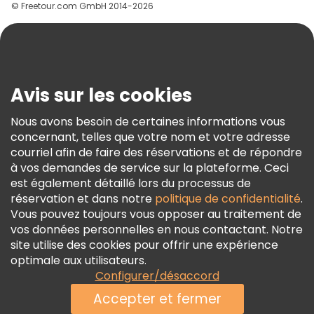
© Freetour.com GmbH 2014-2026
Aide
Blog
Presse
Sécurité Et Confidentialité
Avis sur les cookies
Conditions Générales Et Mentions Légales
Nous avons besoin de certaines informations vous
Politique En Matière De Cookies
concernant, telles que votre nom et votre adresse
Freetour Prix
courriel afin de faire des réservations et de répondre
à vos demandes de service sur la plateforme. Ceci
Programme De Fidélité
est également détaillé lors du processus de
réservation et dans notre
politique de confidentialité
.
Vous pouvez toujours vous opposer au traitement de
vos données personnelles en nous contactant. Notre
site utilise des cookies pour offrir une expérience
optimale aux utilisateurs.
Configurer/désaccord
Accepter et fermer