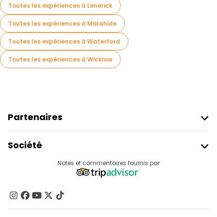
Toutes les expériences à Limerick
Toutes les expériences à Malahide
Toutes les expériences à Waterford
Toutes les expériences à Wicklow
Partenaires
Rejoindre Freetour
Société
Connexion Du Fournisseur
Destinations
Notes et commentaires fournis par
Programme D’affiliation
À Propos De Nous
Contactez-Nous
Groupes