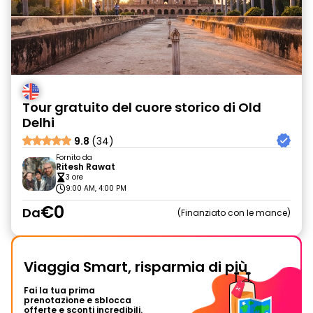
Tour gratuito del cuore storico di Old
Delhi
9.8
(34)
Fornito da
Ritesh Rawat
3 ore
9:00 AM, 4:00 PM
€0
Da
Finanziato con le mance
Viaggia Smart, risparmia di più
Fai la tua prima
prenotazione e sblocca
offerte e sconti incredibili.