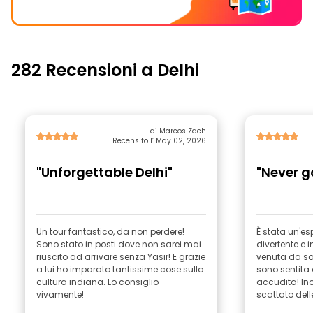
282 Recensioni a Delhi
di Marcos Zach
Recensito l’ May 02, 2026
"Unforgettable Delhi"
"Never g
Un tour fantastico, da non perdere!
È stata un'es
Sono stato in posti dove non sarei mai
divertente e 
riuscito ad arrivare senza Yasir! E grazie
venuta da so
a lui ho imparato tantissime cose sulla
sono sentita
cultura indiana. Lo consiglio
accudita! Ino
vivamente!
scattato delle