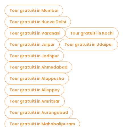
Attività sportive a Delhi
Tour gratuiti in Mumbai
Visita gratuita del centro storico Delhi
Tour gratuiti in Nuova Delhi
Visite al mercato in Delhi
Tour gratuiti in Varanasi
Tour gratuiti in Kochi
Tour di degustazione locali in Delhi
Tour gratuiti in Jaipur
Tour gratuiti in Udaipur
Gite giornaliere gratuite a Delhi
Tour gratuiti in Jodhpur
Tour in bicicletta a Delhi
Tour gratuiti in Ahmedabad
Tour gastronomici a Delhi
Tour gratuiti in Alappuzha
Tour gratuiti nelle vicinanze Jama Masjid
Tour gratuiti in Alleppey
Tour gratuiti nelle vicinanze Red Fort
Tour gratuiti in Amritsar
Tour gratuiti nelle vicinanze Qutub Minar, chandni chowk, red fort, Meena Bazaar,
Tour gratuiti in Aurangabad
Tour gratuiti in Mahabalipuram