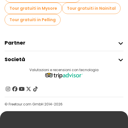
Tour gratuiti in Mysore
Tour gratuiti in Nainital
Tour gratuiti in Pelling
Partner
Iscriviti Al Freetour
Società
Accesso Del Fornitore
Destinazioni
Valutazioni e recensioni con tecnologia
Programma Di Affiliazione
Chi Siamo
Contattaci
Gruppi
© Freetour.com GmbH 2014-2026
Aiuto
Blog
Stampa