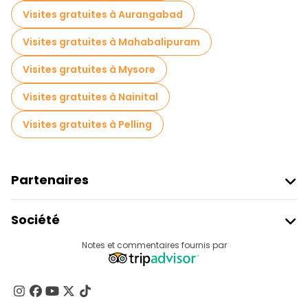
Visites gratuites à Aurangabad
Visites gratuites à Mahabalipuram
Visites gratuites à Mysore
Visites gratuites à Nainital
Visites gratuites à Pelling
Partenaires
Rejoindre Freetour
Société
Connexion Du Fournisseur
Destinations
Notes et commentaires fournis par
Programme D’affiliation
À Propos De Nous
Contactez-Nous