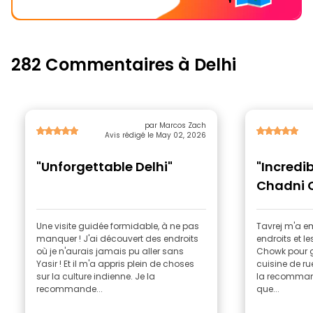
282 Commentaires à Delhi
par Marcos Zach
Avis rédigé le May 02, 2026
"Unforgettable Delhi"
"Incredib
Chadni 
Une visite guidée formidable, à ne pas
Tavrej m'a e
manquer ! J'ai découvert des endroits
endroits et l
où je n'aurais jamais pu aller sans
Chowk pour g
Yasir ! Et il m'a appris plein de choses
cuisine de rue
sur la culture indienne. Je la
la recommand
recommande...
que...