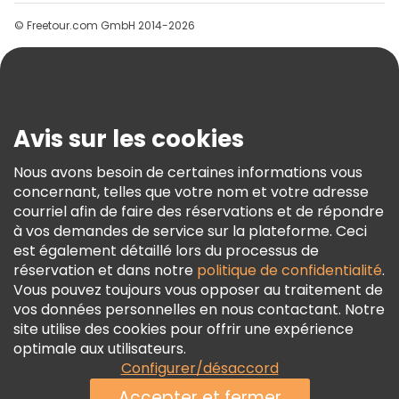
Groupes
© Freetour.com GmbH 2014-2026
Aide
Blog
Presse
Sécurité Et Confidentialité
Avis sur les cookies
Conditions Générales Et Mentions Légales
Nous avons besoin de certaines informations vous
Politique En Matière De Cookies
concernant, telles que votre nom et votre adresse
Freetour Prix
courriel afin de faire des réservations et de répondre
à vos demandes de service sur la plateforme. Ceci
Programme De Fidélité
est également détaillé lors du processus de
réservation et dans notre
politique de confidentialité
.
Vous pouvez toujours vous opposer au traitement de
vos données personnelles en nous contactant. Notre
site utilise des cookies pour offrir une expérience
optimale aux utilisateurs.
Configurer/désaccord
Accepter et fermer