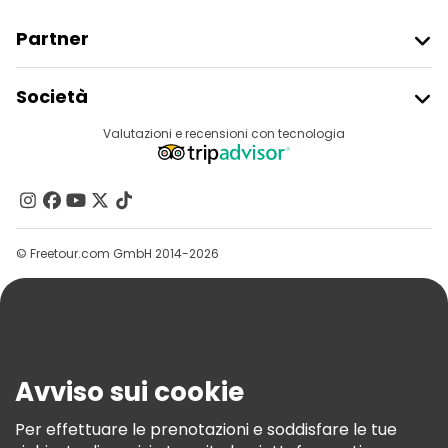
Partner
Iscriviti Al Freetour
Società
Accesso Del Fornitore
Destinazioni
Valutazioni e recensioni con tecnologia
Programma Di Affiliazione
Chi Siamo
Contattaci
Gruppi
© Freetour.com GmbH 2014-2026
Aiuto
Blog
Stampa
Sicurezza E Privacy
Avviso sui cookie
Termini E Condizioni
Informativa Sui Cookie
Per effettuare le prenotazioni e soddisfare le tue