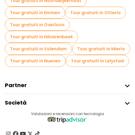
Tour gratuiti in Noordwijkerhout
Tour gratuiti in Emmen
Tour gratuiti in Otterlo
Tour gratuiti in Overloon
Tour gratuiti in Hilvarenbeek
Tour gratuiti in Volendam
Tour gratuiti in Mierlo
Tour gratuiti in Nuenen
Tour gratuiti in Lelystad
Partner
Iscriviti Al Freetour
Società
Accesso Del Fornitore
Destinazioni
Valutazioni e recensioni con tecnologia
Programma Di Affiliazione
Chi Siamo
Contattaci