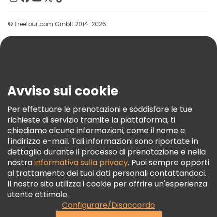
Gruppi
© Freetour.com GmbH 2014-2026
Aiuto
Blog
Stampa
Sicurezza E Privacy
Avviso sui cookie
Termini E Condizioni
Informativa Sui Cookie
Per effettuare le prenotazioni e soddisfare le tue
richieste di servizio tramite la piattaforma, ti
Freetour Premi
chiediamo alcune informazioni, come il nome e
Programma Di Fidelizzazione
l'indirizzo e-mail. Tali informazioni sono riportate in
dettaglio durante il processo di prenotazione e nella
nostra
informativa sulla privacy
. Puoi sempre opporti
al trattamento dei tuoi dati personali contattandoci.
Il nostro sito utilizza i cookie per offrire un'esperienza
utente ottimale.
Configurare/Disaccordo