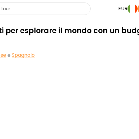
EUR
i per esplorare il mondo con un budg
ese
e
Spagnolo