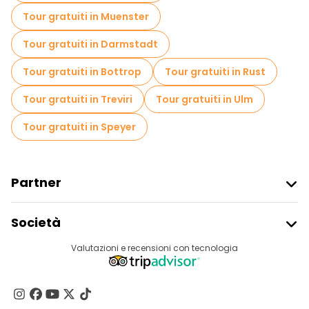
Tour gratuiti in Muenster
Tour gratuiti in Darmstadt
Tour gratuiti in Bottrop
Tour gratuiti in Rust
Tour gratuiti in Treviri
Tour gratuiti in Ulm
Tour gratuiti in Speyer
Partner
Iscriviti Al Freetour
Società
Accesso Del Fornitore
Destinazioni
Valutazioni e recensioni con tecnologia
Programma Di Affiliazione
Chi Siamo
Contattaci