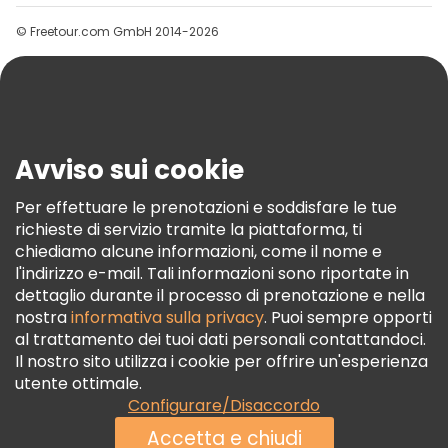
Gruppi
© Freetour.com GmbH 2014-2026
Aiuto
Blog
Stampa
Sicurezza E Privacy
Avviso sui cookie
Termini E Condizioni
Informativa Sui Cookie
Per effettuare le prenotazioni e soddisfare le tue
richieste di servizio tramite la piattaforma, ti
Freetour Premi
chiediamo alcune informazioni, come il nome e
Programma Di Fidelizzazione
l'indirizzo e-mail. Tali informazioni sono riportate in
dettaglio durante il processo di prenotazione e nella
nostra
informativa sulla privacy
. Puoi sempre opporti
al trattamento dei tuoi dati personali contattandoci.
Il nostro sito utilizza i cookie per offrire un'esperienza
utente ottimale.
Configurare/Disaccordo
Accetta e chiudi