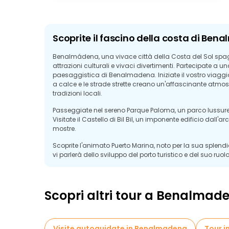
Scoprite il fascino della costa di Be
Benalmádena, una vivace città della Costa del Sol spagn
attrazioni culturali e vivaci divertimenti. Partecipate a un
paesaggistica di Benalmadena. Iniziate il vostro viaggi
a calce e le strade strette creano un'affascinante atmosf
tradizioni locali.
Passeggiate nel sereno Parque Paloma, un parco lussuregg
Visitate il Castello di Bil Bil, un imponente edificio dall'ar
mostre.
Scoprite l'animato Puerto Marina, noto per la sua splendid
vi parlerà dello sviluppo del porto turistico e del suo ruo
Che siate interessati alle attrazioni culturali, alle belle
grande esperienza per ogni viaggiatore. Una visita guid
dinamica città.
Scopri altri tour a Benalmad
Visite autoguidate in Benalmadena
Tour i