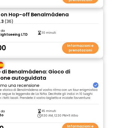
-on Hop-off Benalmádena
.3
(36)
o da
30 minuti
Sightseeing LTD
00
Informazioni e
prenotazioni
e di Benalmádena: Gioco di
ione autoguidata
primo una recensione
ore storico di Benalmádena al vostro ritmo con un tour enigmistico
segue la leggenda de La Niña. Decifrate gli indizi in 10 luoghi
 i fatti locali. Prendete il vostro biglietto e iniziate l'avventura
45 minuti
o da
to
11:30 AM, 12:30 PM
+11 Altro
Informazioni e