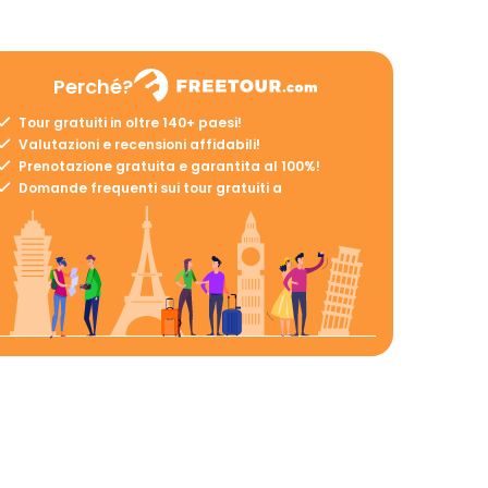
Perché?
Tour gratuiti in oltre 140+ paesi!
Valutazioni e recensioni affidabili!
Prenotazione gratuita e garantita al 100%!
Domande frequenti sui tour gratuiti a