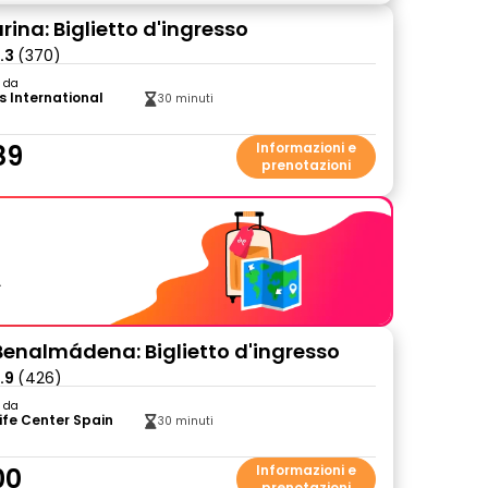
ina: Biglietto d'ingresso
.3
(370)
o da
s International
30 minuti
89
Informazioni e
prenotazioni
.
 Benalmádena: Biglietto d'ingresso
.9
(426)
o da
ife Center Spain
30 minuti
00
Informazioni e
prenotazioni