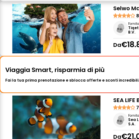
Selwo Mar
8
Fornit
Tiqet
B.V.
€18.
Da
Viaggia Smart, risparmia di più
Fai la tua prima prenotazione e sblocca offerte e sconti incredibili
SEA LIFE
7
Fornit
Sea L
S.A.
€21.
Da