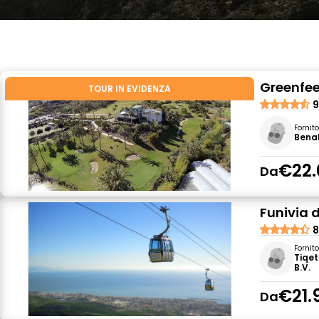
Greenfe
TOUR IN EVIDENZA
9
Fornit
Benal
€22.
Da
Funivia 
8
Fornit
Tiqet
B.V.
€21.
Da