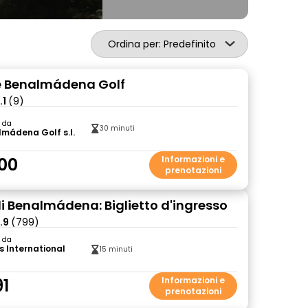
Ordina per: Predefinito
e Benalmádena Golf
.1
(9)
o da
30 minuti
mádena Golf s.l.
00
Informazioni e
prenotazioni
di Benalmádena: Biglietto d'ingresso
.9
(799)
o da
s International
15 minuti
91
Informazioni e
prenotazioni