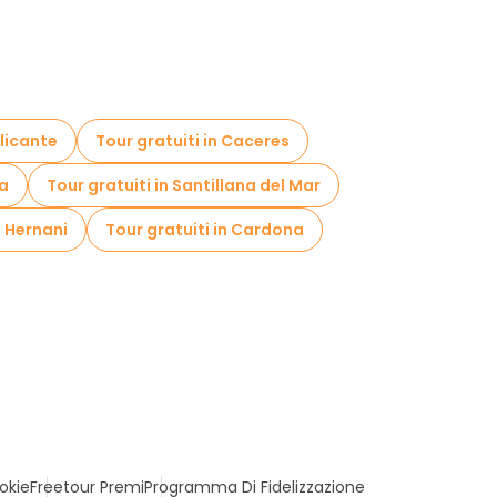
Alicante
Tour gratuiti in Caceres
ia
Tour gratuiti in Santillana del Mar
n Hernani
Tour gratuiti in Cardona
okie
Freetour Premi
Programma Di Fidelizzazione