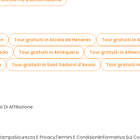
on
Tour gratuiti in Alcala de Henares
Tour gratuiti in 
iedo
Tour gratuiti in Antequera
Tour gratuiti in Almer
a
Tour gratuiti in Sant Sadurní d'Anoia
Tour gratuiti i
Di Affiliazione
tampa
Sicurezza E Privacy
Termini E Condizioni
Informativa Sui Co