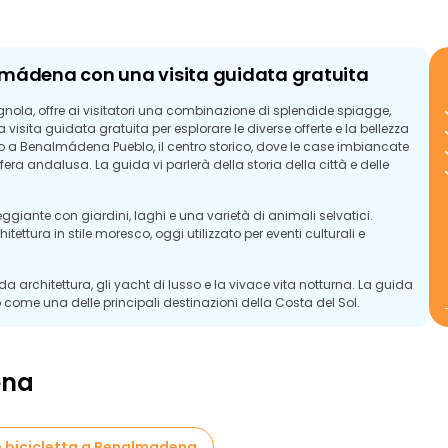
nalmádena con una visita guidata gratuita
ola, offre ai visitatori una combinazione di splendide spiagge,
a visita guidata gratuita per esplorare le diverse offerte e la bellezza
o a Benalmádena Pueblo, il centro storico, dove le case imbiancate
era andalusa. La guida vi parlerà della storia della città e delle
iante con giardini, laghi e una varietà di animali selvatici.
chitettura in stile moresco, oggi utilizzato per eventi culturali e
a architettura, gli yacht di lusso e la vivace vita notturna. La guida
lo come una delle principali destinazioni della Costa del Sol.
zze naturali o al divertimento sulla costa, Benalmádena offre una
ata gratuita fornirà un'affascinante introduzione a questa
ena
n bicicletta a Benalmadena