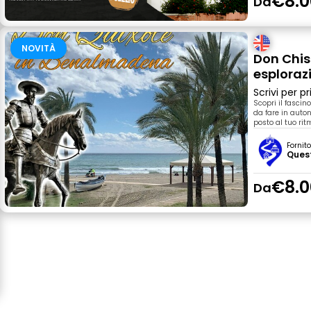
€8.0
Da
NOVITÀ
Don Chis
esplora
Scrivi per 
Scopri il fasci
da fare in autono
posto al tuo rit
Fornit
Ques
€8.0
Da