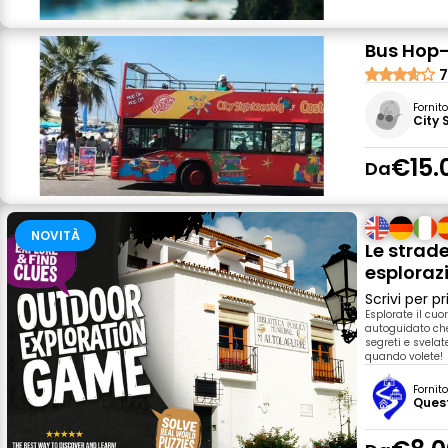
Bus Hop
7
Fornit
City 
€15.
Da
NOVITÀ
Le strad
esploraz
Scrivi per 
Esplorate il cu
autoguidato che 
segreti e svelate
quando volete!
Fornit
Ques