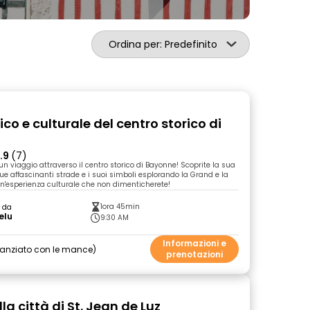
Ordina per: Predefinito
ico e culturale del centro storico di
.9
(7)
 un viaggio attraverso il centro storico di Bayonne! Scoprite la sua
 sue affascinanti strade e i suoi simboli esplorando la Grand e la
Un'esperienza culturale che non dimenticherete!
1ora 45min
o da
elu
9:30 AM
Informazioni e
nanziato con le mance
prenotazioni
lla città di St. Jean de Luz