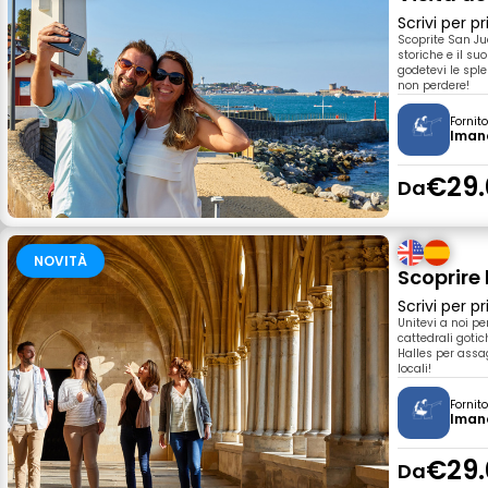
Scrivi per 
Scoprite San Ju
storiche e il suo
godetevi le sple
non perdere!
Fornit
Iman
€29.
Da
NOVITÀ
Scoprire 
Scrivi per 
Unitevi a noi pe
cattedrali gotic
Halles per assag
locali!
Fornit
Iman
€29.
Da