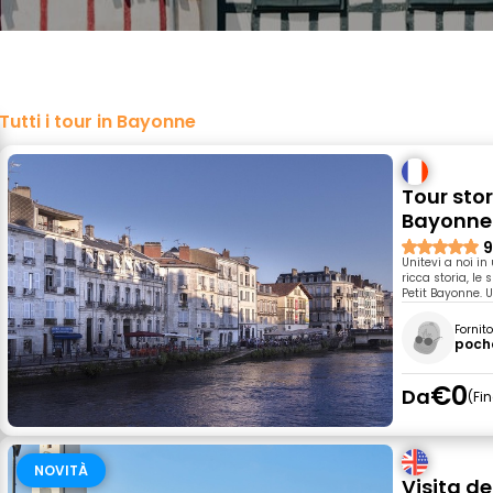
Tutti i tour in Bayonne
Tour stor
Bayonne
9
Unitevi a noi in
ricca storia, le
Petit Bayonne. 
Fornit
poch
€0
Da
Fi
NOVITÀ
Visita de