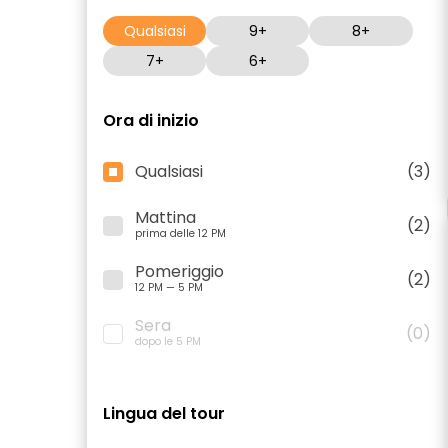
Qualsiasi
9+
8+
7+
6+
Ora di inizio
Qualsiasi
(3)
Mattina
(2)
prima delle 12 PM
Pomeriggio
(2)
12 PM — 5 PM
Sera
(0)
dopo le 5 PM
Lingua del tour