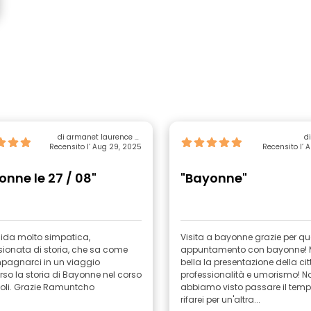
di armanet laurence et
d
Recensito l’ Aug 29, 2025
pierre
Recensito l’ 
onne le 27 / 08"
"Bayonne"
ida molto simpatica,
Visita a bayonne grazie per qu
ionata di storia, che sa come
appuntamento con bayonne! 
agnarci in un viaggio
bella la presentazione della ci
rso la storia di Bayonne nel corso
professionalità e umorismo! N
coli. Grazie Ramuntcho
abbiamo visto passare il temp
rifarei per un'altra...