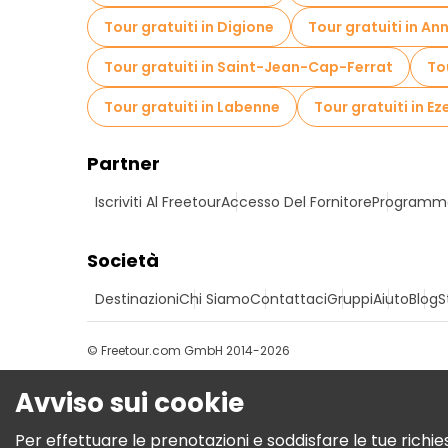
Tour gratuiti in Digione
Tour gratuiti in An
Tour gratuiti in Saint-Jean-Cap-Ferrat
To
Tour gratuiti in Labenne
Tour gratuiti in Ez
Partner
Iscriviti Al Freetour
Accesso Del Fornitore
Programma 
Società
Destinazioni
Chi Siamo
Contattaci
Gruppi
Aiuto
Blog
S
© Freetour.com GmbH 2014-2026
Avviso sui cookie
Per effettuare le prenotazioni e soddisfare le tue richies