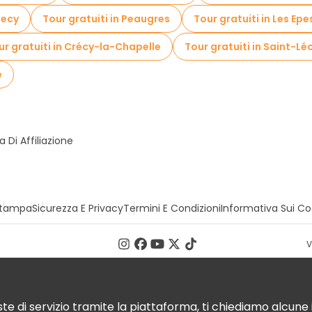
necy
Tour gratuiti in Peaugres
Tour gratuiti in Les Ep
ur gratuiti in Crécy-la-Chapelle
Tour gratuiti in Saint-Lé
e
Di Affiliazione
tampa
Sicurezza E Privacy
Termini E Condizioni
Informativa Sui Co
V
te di servizio tramite la piattaforma, ti chiediamo alcune i