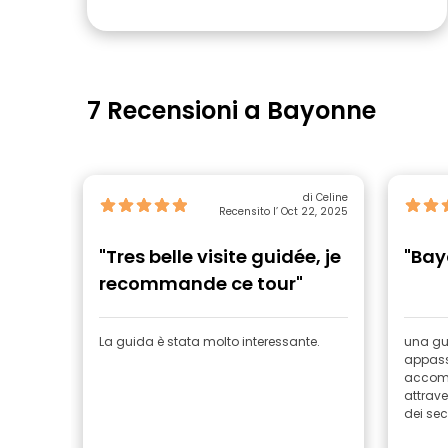
7 Recensioni a Bayonne
di Celine
Recensito l’ Oct 22, 2025
"Tres belle visite guidée, je
"Bay
recommande ce tour"
La guida è stata molto interessante.
una gu
appass
accomp
attrave
dei se