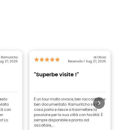
i Ramuncho
di Olivia
Aug 27, 2025
Recensito l’ Aug 27, 2025
"Superbe visite !"
"T
esto
È un tour molto vivace, ben raccontato e
Mi s
Molto
ben documentato. Ramuntcho sa di
Monc
ttà con
cosa parla e riesce a trasmettere la
impa
on
passione per la sua città con facilità. È
o! Lo
sempre disponibile e pronto ad
ascoltare,...