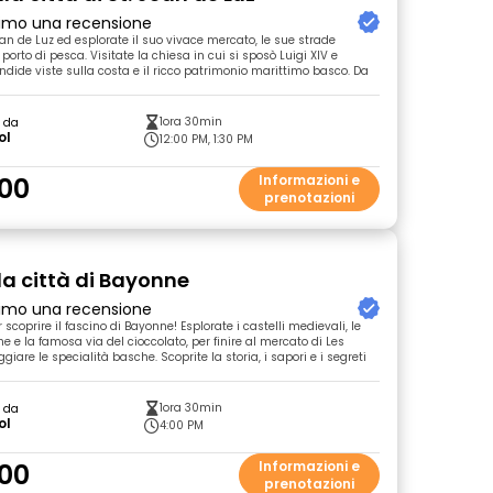
primo una recensione
an de Luz ed esplorate il suo vivace mercato, le sue strade
 porto di pesca. Visitate la chiesa in cui si sposò Luigi XIV e
ndide viste sulla costa e il ricco patrimonio marittimo basco. Da
1ora 30min
o da
ol
12:00 PM, 1:30 PM
00
Informazioni e
prenotazioni
la città di Bayonne
primo una recensione
r scoprire il fascino di Bayonne! Esplorate i castelli medievali, le
he e la famosa via del cioccolato, per finire al mercato di Les
giare le specialità basche. Scoprite la storia, i sapori e i segreti
1ora 30min
o da
ol
4:00 PM
00
Informazioni e
prenotazioni