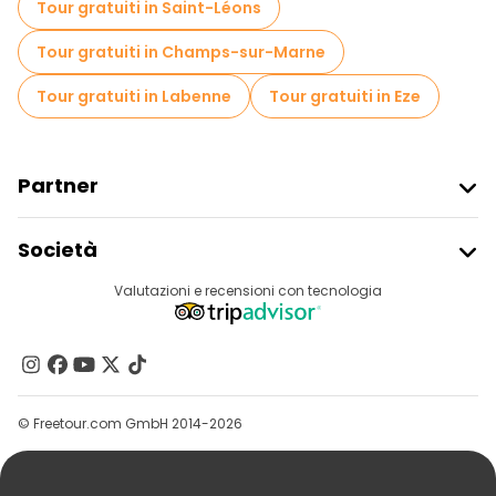
Tour gratuiti in Saint-Léons
Tour gratuiti in Champs-sur-Marne
Tour gratuiti in Labenne
Tour gratuiti in Eze
Partner
Iscriviti Al Freetour
Società
Accesso Del Fornitore
Destinazioni
Valutazioni e recensioni con tecnologia
Programma Di Affiliazione
Chi Siamo
Contattaci
Gruppi
© Freetour.com GmbH 2014-2026
Aiuto
Blog