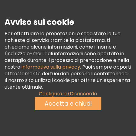
Stampa
Sicurezza E Privacy
Avviso sui cookie
Termini E Condizioni
Informativa Sui Cookie
Per effettuare le prenotazioni e soddisfare le tue
richieste di servizio tramite la piattaforma, ti
Freetour Premi
chiediamo alcune informazioni, come il nome e
Programma Di Fidelizzazione
l'indirizzo e-mail. Tali informazioni sono riportate in
dettaglio durante il processo di prenotazione e nella
nostra
informativa sulla privacy
. Puoi sempre opporti
al trattamento dei tuoi dati personali contattandoci.
Il nostro sito utilizza i cookie per offrire un'esperienza
utente ottimale.
Configurare/Disaccordo
Accetta e chiudi