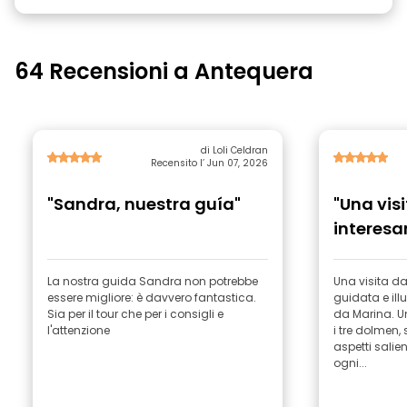
64 Recensioni a Antequera
di Loli Celdran
Recensito l’ Jun 07, 2026
"Sandra, nuestra guía"
"Una vis
interesa
La nostra guida Sandra non potrebbe
Una visita da
essere migliore: è davvero fantastica.
guidata e ill
Sia per il tour che per i consigli e
da Marina. Un
l'attenzione
i tre dolmen, 
aspetti salie
ogni...