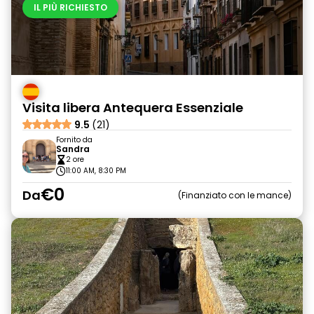
IL PIÙ RICHIESTO
Visita libera Antequera Essenziale
9.5
(21)
Fornito da
Sandra
2 ore
11:00 AM, 8:30 PM
€0
Da
Finanziato con le mance