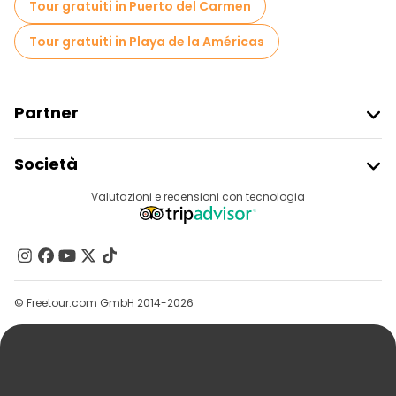
Tour gratuiti in Puerto del Carmen
Tour gratuiti in Playa de la Américas
Partner
Iscriviti Al Freetour
Società
Accesso Del Fornitore
Destinazioni
Valutazioni e recensioni con tecnologia
Programma Di Affiliazione
Chi Siamo
Contattaci
Gruppi
© Freetour.com GmbH 2014-2026
Aiuto
Blog
Stampa