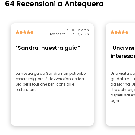
64 Recensioni a Antequera
di Loli Celdran
Recensito l’ Jun 07, 2026
"Sandra, nuestra guía"
"Una vis
interesa
La nostra guida Sandra non potrebbe
Una visita da
essere migliore: è davvero fantastica.
guidata e ill
Sia per il tour che per i consigli e
da Marina. Un
l'attenzione
i tre dolmen, 
aspetti salie
ogni...