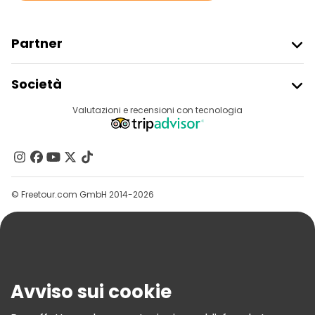
Partner
Iscriviti Al Freetour
Società
Accesso Del Fornitore
Destinazioni
Valutazioni e recensioni con tecnologia
Programma Di Affiliazione
Chi Siamo
Contattaci
Gruppi
© Freetour.com GmbH 2014-2026
Aiuto
Blog
Stampa
Sicurezza E Privacy
Avviso sui cookie
Termini E Condizioni
Informativa Sui Cookie