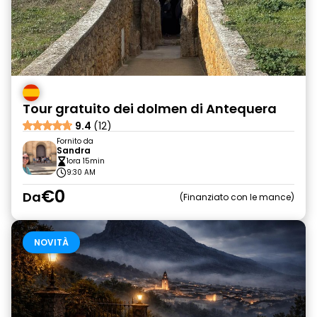
Tour gratuito dei dolmen di Antequera
9.4
(12)
Fornito da
Sandra
1ora 15min
9:30 AM
€0
Da
Finanziato con le mance
NOVITÀ