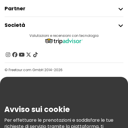
Partner
Iscriviti Al Freetour
Società
Accesso Del Fornitore
Destinazioni
Valutazioni e recensioni con tecnologia
Programma Di Affiliazione
Chi Siamo
Contattaci
Gruppi
© Freetour.com GmbH 2014-2026
Aiuto
Blog
Stampa
Sicurezza E Privacy
Avviso sui cookie
Termini E Condizioni
Informativa Sui Cookie
Per effettuare le prenotazioni e soddisfare le tue
richieste di servizio tramite la piattaforma, ti
Freetour Premi