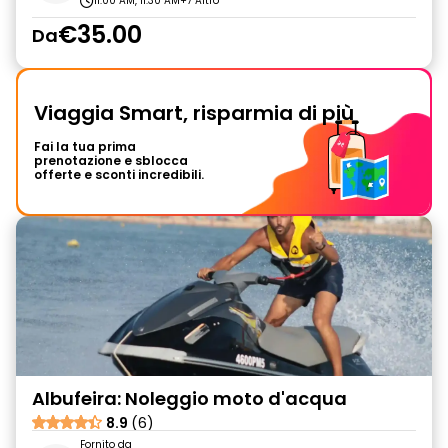
11:00 AM, 11:30 AM
+7 Altro
€35.00
Da
Viaggia Smart, risparmia di più
Fai la tua prima
prenotazione e sblocca
offerte e sconti incredibili.
Albufeira: Noleggio moto d'acqua
8.9
(6)
Fornito da