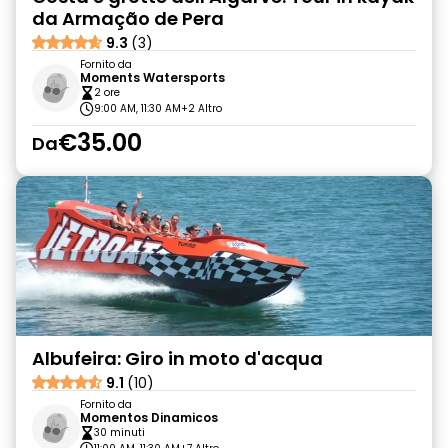
da Armação de Pera
9.3
(3)
Fornito da
Moments Watersports
2 ore
9:00 AM, 11:30 AM
+2 Altro
€35.00
Da
Albufeira: Giro in moto d'acqua
9.1
(10)
Fornito da
Momentos Dinamicos
30 minuti