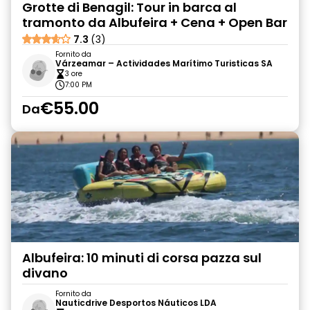
Grotte di Benagil: Tour in barca al
tramonto da Albufeira + Cena + Open Bar
7.3
(3)
Fornito da
Várzeamar – Actividades Marítimo Turisticas SA
3 ore
7:00 PM
€55.00
Da
Albufeira: 10 minuti di corsa pazza sul
divano
Fornito da
Nauticdrive Desportos Náuticos LDA