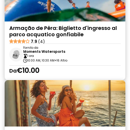
Armação de Pêra: Biglietto d'ingresso al
parco acquatico gonfiabile
7.9
(4)
Fornito da
Moments Watersports
1 ora
10:00 AM, 10:30 AM
+16 Altro
€10.00
Da