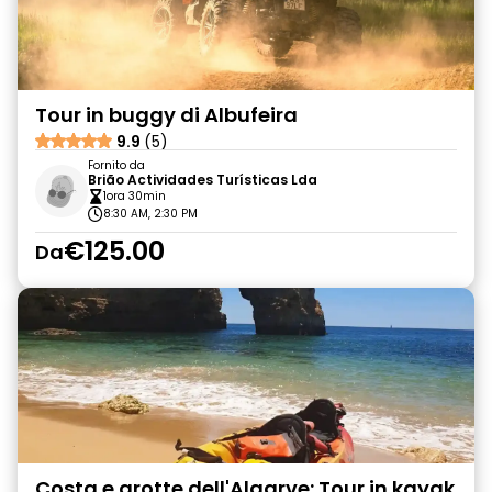
Tour in buggy di Albufeira
9.9
(5)
Fornito da
Brião Actividades Turísticas Lda
1ora 30min
8:30 AM, 2:30 PM
€125.00
Da
Costa e grotte dell'Algarve: Tour in kayak