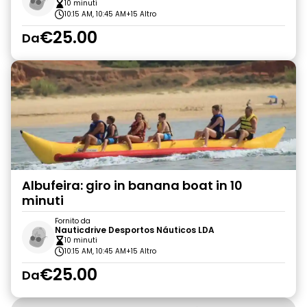
10 minuti
10:15 AM, 10:45 AM
+15 Altro
€25.00
Da
Albufeira: giro in banana boat in 10
minuti
Fornito da
Nauticdrive Desportos Náuticos LDA
10 minuti
10:15 AM, 10:45 AM
+15 Altro
€25.00
Da