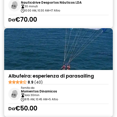
Nauticdrive Desportos Náuticos LDA
30 minuti
10:00 AM, 10:30 AM
+17 Altro
€70.00
Da
Albufeira: esperienza di parasailing
8.9
(40)
Fornito da
Momentos Dinamicos
1ora 30min
9:15 AM, 10:45 AM
+5 Altro
€50.00
Da