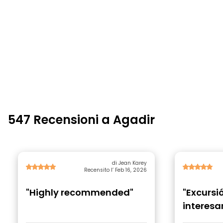
547 Recensioni a Agadir
di Jean Karey
Recensito l’ Feb 16, 2026
"Highly recommended"
"Excurs
interesa