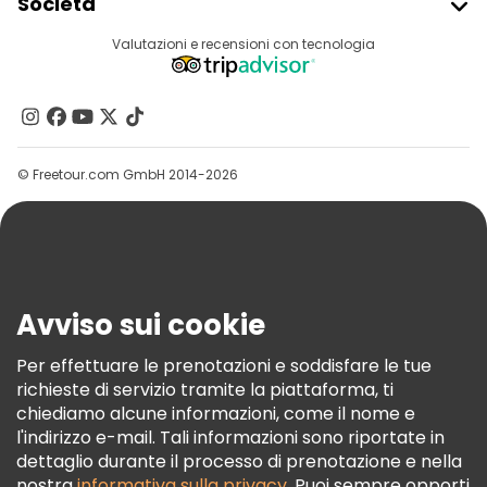
Società
Accesso Del Fornitore
Destinazioni
Valutazioni e recensioni con tecnologia
Programma Di Affiliazione
Chi Siamo
Contattaci
Gruppi
© Freetour.com GmbH 2014-2026
Aiuto
Blog
Stampa
Sicurezza E Privacy
Avviso sui cookie
Termini E Condizioni
Informativa Sui Cookie
Per effettuare le prenotazioni e soddisfare le tue
richieste di servizio tramite la piattaforma, ti
Freetour Premi
chiediamo alcune informazioni, come il nome e
Programma Di Fidelizzazione
l'indirizzo e-mail. Tali informazioni sono riportate in
dettaglio durante il processo di prenotazione e nella
nostra
informativa sulla privacy
. Puoi sempre opporti