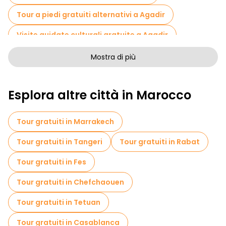
Tour a piedi gratuiti alternativi a Agadir
Visite guidate culturali gratuite a Agadir
Tour a piedi senza arte a Agadir
Mostra di più
Tour a piedi gratuiti per famiglie a Agadir
Esplora altre città in Marocco
Attività sportive a Agadir
Visita gratuita del centro storico Agadir
Tour gratuiti in Marrakech
Visite al mercato in Agadir
Tour gratuiti in Tangeri
Tour gratuiti in Rabat
Tour di degustazione locali in Agadir
Tour gratuiti in Fes
Gite giornaliere gratuite a Agadir
Tour gratuiti in Chefchaouen
Tour in bicicletta a Agadir
Tour gratuiti in Tetuan
Tour gastronomici a Agadir
Tour gratuiti in Casablanca