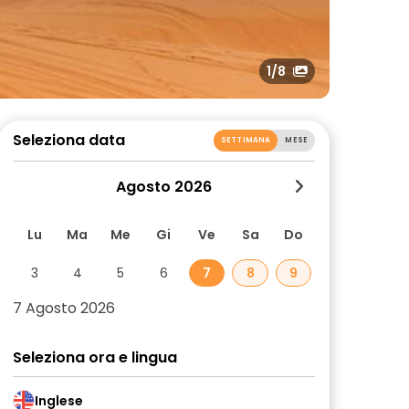
1
/8
Seleziona data
SETTIMANA
MESE
Agosto 2026
Lu
Ma
Me
Gi
Ve
Sa
Do
3
4
5
6
7
8
9
7 Agosto 2026
Seleziona ora e lingua
Inglese