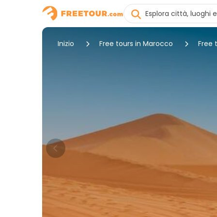
Inizio
Free tours in Marocco
Free 