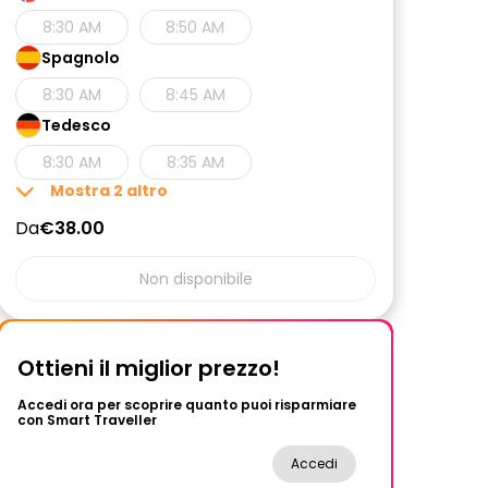
8:30 AM
8:50 AM
Spagnolo
8:30 AM
8:45 AM
Tedesco
8:30 AM
8:35 AM
Mostra
2
altro
Da
€38.00
Non disponibile
Ottieni il miglior prezzo!
Accedi ora per scoprire quanto puoi risparmiare
con Smart Traveller
Accedi