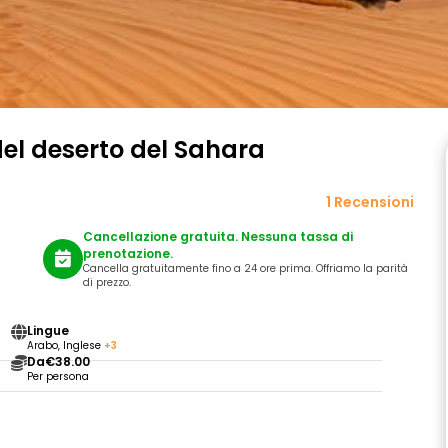
del deserto del Sahara
1 Recensioni
Cancellazione gratuita. Nessuna tassa di
prenotazione.
Cancella gratuitamente fino a 24 ore prima. Offriamo la parità
di prezzo.
Lingue
Arabo, Inglese
+3
Da
€38.00
Per persona