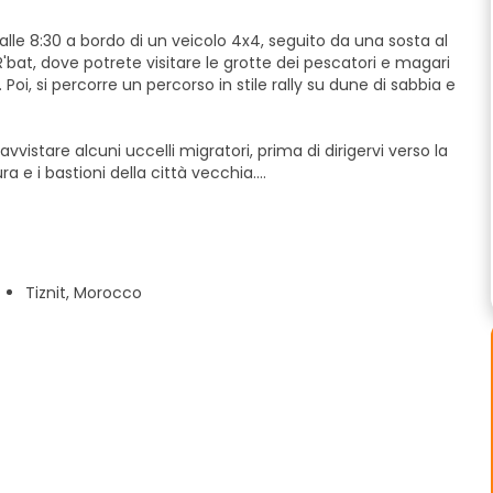
 alle 8:30 a bordo di un veicolo 4x4, seguito da una sosta al
i R'bat, dove potrete visitare le grotte dei pescatori e magari
oi, si percorre un percorso in stile rally su dune di sabbia e
istare alcuni uccelli migratori, prima di dirigervi verso la
a e i bastioni della città vecchia.
ere un po' la città. Sentitevi liberi di passeggiare nella
 berberi fatti a mano.
mo verso le montagne dell'Atlante e ci fermeremo in una casa
Tiznit, Morocco
radizionali, il tajine e il couscous, accompagnati da un
 pasti vegetariani sono disponibili su richiesta.
orare le dune di sabbia.