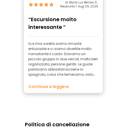
di María Luz Berceo De
Recensito l’ Aug 09, 2025
Pablo
“Escursione molto
interessante ”
Io e mia sorella siamo rimaste
entusiaste e ci siamo divertite molto
nonostante il caldo. Eravamo un
piccolo gruppo in due veicoli, molto ben
organizzato, persone gentili. Le guide
parlavano abbastanza bene lo
spagnolo, cosa che temevamo, visto
che in altre escursioni dicono che
parleranno in spagnolo e poi ti dicono
Continua a leggere
solo singole frasi. Il cibo era molto
buono. Il giro in cammello è facoltativo
per 5€, dicono 15 minuti, ma erano 5
minuti, non mi è dispiaciuto. È stato
divertente andare tra le dune, le guide
guidano molto bene. Al ritorno si sono
fermati e ci hanno dato una bottiglia
Politica di cancellazione
d'acqua. Faceva molto caldo, ma ne è