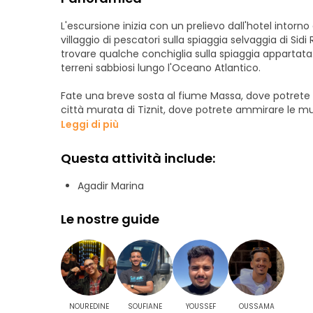
L'escursione inizia con un prelievo dall'hotel intorno
villaggio di pescatori sulla spiaggia selvaggia di Sid
trovare qualche conchiglia sulla spiaggia appartata. P
terreni sabbiosi lungo l'Oceano Atlantico.
Fate una breve sosta al fiume Massa, dove potrete avv
città murata di Tiznit, dove potrete ammirare le mur
Leggi di più
A Tiznit faremo una breve pausa per riposare e conosc
vecchia Medina e di curiosare tra i gioielli d'argento
Questa attività include:
Una volta terminata la visita di Tiznit, ci dirigere
Agadir Marina
locale per un delizioso pranzo a base di due piatti t
dessert di frutta locale di stagione e tè alla menta. I
Le nostre guide
Dopo pranzo, tempo libero per scattare foto ed espl
NOUREDINE
SOUFIANE
YOUSSEF
OUSSAMA