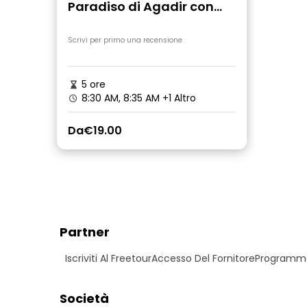
Paradiso di Agadir con
guida e trasporto
Scrivi per primo una recensione
5 ore
8:30 AM, 8:35 AM
+1 Altro
Da
€19.00
Partner
Iscriviti Al Freetour
Accesso Del Fornitore
Programma 
Società