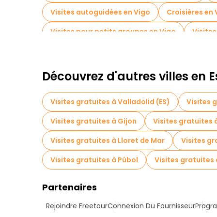
Visites autoguidées en Vigo
Croisières en 
Visites pour petits groupes en Vigo
Visite
Excursions d'une journée gratuites à Vigo
Visites gratuites à proximité Garcia Barbon T
Découvrez d'autres villes en
Visites gratuites à Valladolid (ES)
Visites 
Visites gratuites à Gijon
Visites gratuites
Visites gratuites à Lloret de Mar
Visites g
Visites gratuites à Púbol
Visites gratuites
Partenaires
Rejoindre Freetour
Connexion Du Fournisseur
Progra