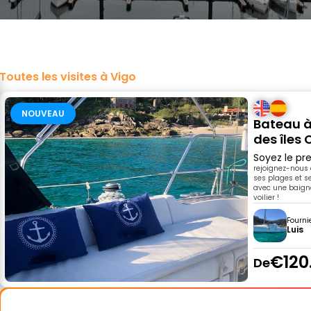
Toutes les visites à Vigo
NOUVEAU
Bateau à 
des îles 
Soyez le pre
rejoignez-nous e
ses plages et s
avec une baign
voilier !
Fourni
Luis
€120
De