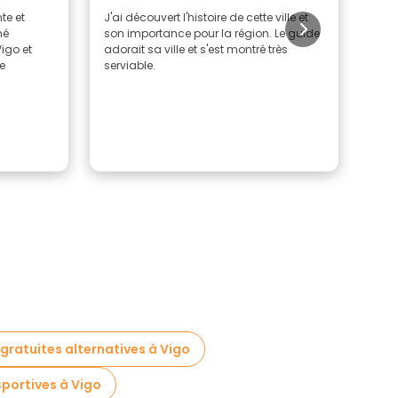
nte et
J'ai découvert l'histoire de cette ville et
Cett
né
son importance pour la région. Le guide
info
igo et
adorait sa ville et s'est montré très
étaie
e
serviable.
aima
ques
 gratuites alternatives à Vigo
sportives à Vigo