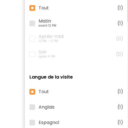
Tout
(1)
Matin
(1)
avant 12 PM
Après-midi
(0)
12 PM — 5 PM
Soir
(0)
après 5 PM
Langue de la visite
Tout
(1)
Anglais
(1)
Espagnol
(1)