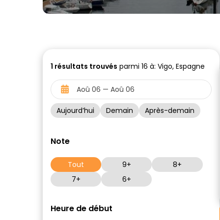
1
résultats trouvés
parmi 16 à: Vigo, Espagne
Aujourd’hui
Demain
Après-demain
Note
Tout
9+
8+
7+
6+
Heure de début