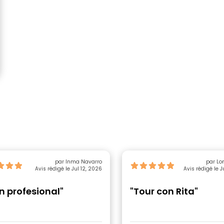
par Inma Navarro
par Lo
Avis rédigé le Jul 12, 2026
Avis rédigé le 
n profesional"
"Tour con Rita"