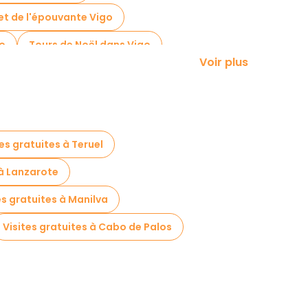
 et de l'épouvante Vigo
go
Tours de Noël dans Vigo
Voir plus
Visites gratuites à proximité Casco vello
tes gratuites à Teruel
 à Lanzarote
es gratuites à Manilva
Visites gratuites à Cabo de Palos