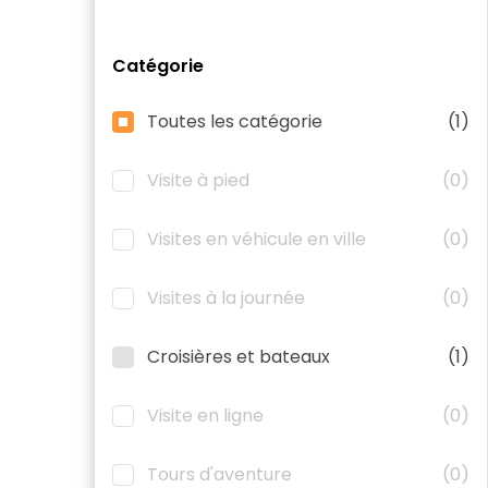
Catégorie
Toutes les catégorie
(1)
Visite à pied
(0)
Visites en véhicule en ville
(0)
Visites à la journée
(0)
Croisières et bateaux
(1)
Visite en ligne
(0)
Tours d'aventure
(0)