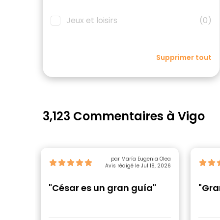
Jeux et loisirs
(0)
Supprimer tout
3,123 Commentaires à Vigo
par María Eugenia Olea
Avis rédigé le Jul 18, 2026
"César es un gran guía"
"Gra