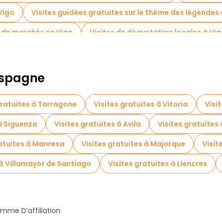
Vigo
Visites guidées gratuites sur le thème des légendes
s de marchés en Vigo
Visites de dégustation locales à Vi
Tours à vélo à Vigo
Visites gratuites à proximité O Sereo
heatre
 Espagne
gratuites à Tarragone
Visites gratuites à Vitoria
Visi
 à Siguenza
Visites gratuites à Avila
Visites gratuites
ratuites à Manresa
Visites gratuites à Majorque
Visit
 à Villamayor de Santiago
Visites gratuites à Liencres
mme D’affiliation