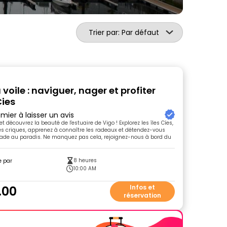
Trier par: Par défaut
voile : naviguer, nager et profiter
Cies
mier à laisser un avis
t découvrez la beauté de l'estuaire de Vigo ! Explorez les îles Cíes,
es criques, apprenez à connaître les radeaux et détendez-vous
ade au paradis. Ne manquez pas cela, rejoignez-nous à bord du
8 heures
e par
10:00 AM
.00
Infos et
réservation