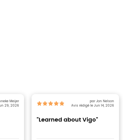
nneke Meijer
par Jon Nelson
Jun 29, 2026
Avis rédigé le Jun 14, 2026
"Learned about Vigo"
"Fr