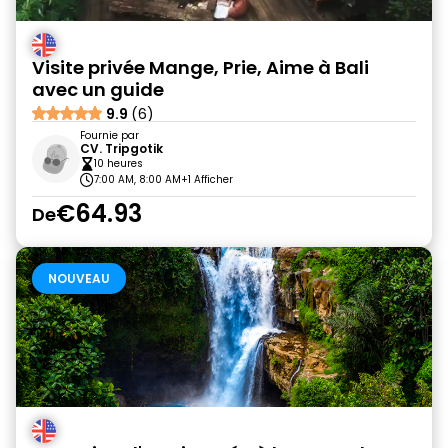
Visite privée Mange, Prie, Aime à Bali
avec un guide
9.9
(6)
Fournie par
CV. Tripgotik
10 heures
7:00 AM, 8:00 AM
+1 Afficher
€64.93
De
NOUVEAU