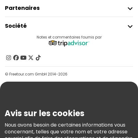
Partenaires
Rejoindre Freetour
Société
Connexion Du Fournisseur
Destinations
Notes et commentaires fournis par
Programme D’affiliation
À Propos De Nous
Contactez-Nous
Groupes
© Freetour.com GmbH 2014-2026
Aide
Blog
Presse
Sécurité Et Confidentialité
Avis sur les cookies
Conditions Générales Et Mentions Légales
Nous avons besoin de certaines informations vous
Politique En Matière De Cookies
concernant, telles que votre nom et votre adresse
Freetour Prix