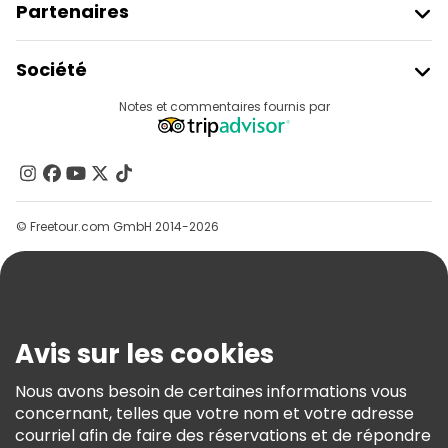
Partenaires
Rejoindre Freetour
Société
Connexion Du Fournisseur
Destinations
Notes et commentaires fournis par
Programme D’affiliation
À Propos De Nous
Contactez-Nous
Groupes
© Freetour.com GmbH 2014-2026
Aide
Blog
Presse
Sécurité Et Confidentialité
Avis sur les cookies
Conditions Générales Et Mentions Légales
Nous avons besoin de certaines informations vous
Politique En Matière De Cookies
concernant, telles que votre nom et votre adresse
Freetour Prix
courriel afin de faire des réservations et de répondre