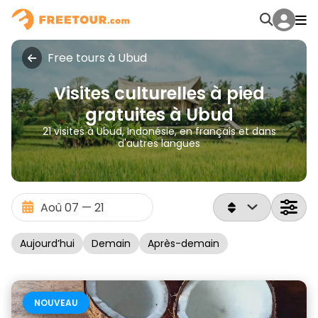
Free tours à Ubud
Visites culturelles à pied
gratuites à Ubud
21 visites à Ubud, Indonésie, en français et dans
d'autres langues
Aujourd’hui
Demain
Après-demain
NOUVEAU