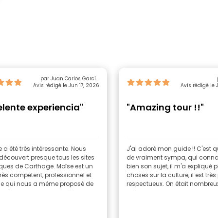
par Juan Carlos García
Avis rédigé le Jun 17, 2026
Galván
Avis rédigé le 
elente experiencia"
"Amazing tour !!"
te a été très intéressante. Nous
J'ai adoré mon guide !! C'est 
écouvert presque tous les sites
de vraiment sympa, qui connaî
iques de Carthage. Moïse est un
bien son sujet, il m'a expliqué p
rès compétent, professionnel et
choses sur la culture, il est très 
e qui nous a même proposé de
respectueux. On était nombreux 