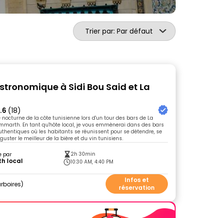
Trier par: Par défaut
astronomique à Sidi Bou Said et La
.6
(18)
 nocturne de la côte tunisienne lors d'un tour des bars de La
marth. En tant qu'hôte local, je vous emmènerai dans des bars
uthentiques où les habitants se réunissent pour se détendre, se
guster le meilleur de la bière et du vin tunisiens.
2h 30min
e par
th local
10:30 AM, 4:40 PM
Infos et
rboires
réservation