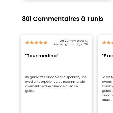
801 Commentaires à Tunis
par Carmela Esposito
Avis rédigé le Jul 10, 2026
Ferrara
"Tour medina"
"Exc
Un guide très aimable et disponible, une
La visi
excellente expérience. Je recommande
avons d
vivement cette expérience avec ce
tourist
guide.
guide t
aimabl
nous...