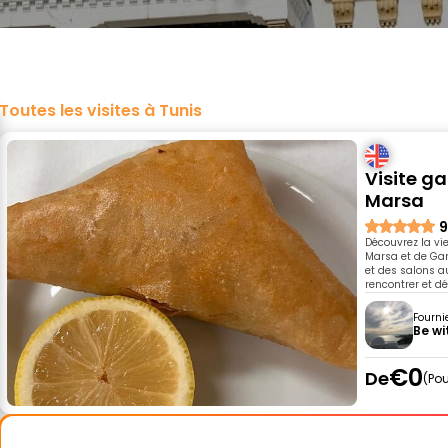
Toutes les visites à Tunis
Visite g
Marsa
9
Découvrez la vie
Marsa et de Gam
et des salons a
rencontrer et dé
Fourni
Be wi
€0
De
Pou