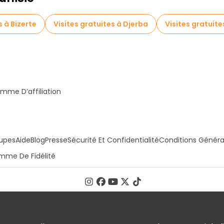
s à Bizerte
Visites gratuites à Djerba
Visites gratui
mme D’affiliation
upes
Aide
Blog
Presse
Sécurité Et Confidentialité
Conditions Généra
mme De Fidélité