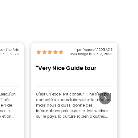
par Lita Aris
par Youssef ABDELAZIZ
Jun 15, 2026
Avis rédigé le Jun 13, 2026
"Very Nice Guide tour"
"F
di
Ca
quelqu'un
C'est un excellent conteur : il ne s'est pas
Ce f
t très
contenté de nous faire visiter la médina,
qui 
lein de
mais nous a aussi donné des
nouv
poli et
informations précieuses et instructives
Cart
et on...
sur le pays, la culture et bien d'autres...
mont
tran