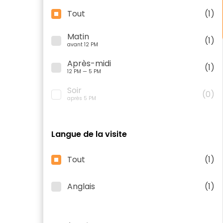
Tout
(1)
Matin
(1)
avant 12 PM
Après-midi
(1)
12 PM — 5 PM
Soir
(0)
après 5 PM
Langue de la visite
Tout
(1)
Anglais
(1)