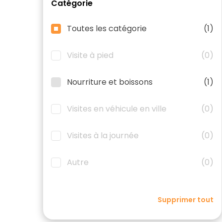
Catégorie
Toutes les catégorie
(1)
Visite à pied
(0)
Nourriture et boissons
(1)
Visites en véhicule en ville
(0)
Visites à la journée
(0)
Autre
(0)
Supprimer tout