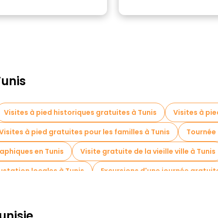
Tunis
Visites à pied historiques gratuites à Tunis
Visites à pi
Visites à pied gratuites pour les familles à Tunis
Tournée 
aphiques en Tunis
Visite gratuite de la vieille ville à Tunis
ustation locales à Tunis
Excursions d'une journée gratuit
atuites à proximité Zaytuna Mosque ...
incent de Paul and St Olivia of Palermo
Visites gratuites 
unisie