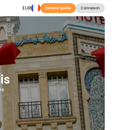
EUR
Devenir guide
Connexion
is
es