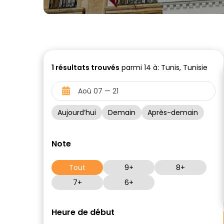
1
résultats trouvés
parmi 14 à: Tunis, Tunisie
Aujourd’hui
Demain
Après-demain
Note
Tout
9+
8+
7+
6+
Heure de début