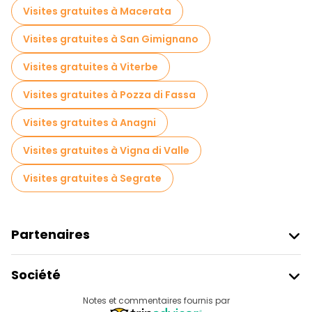
Visites gratuites à Macerata
Visites gratuites à San Gimignano
Visites gratuites à Viterbe
Visites gratuites à Pozza di Fassa
Visites gratuites à Anagni
Visites gratuites à Vigna di Valle
Visites gratuites à Segrate
Partenaires
Rejoindre Freetour
Société
Connexion Du Fournisseur
Destinations
Notes et commentaires fournis par
Programme D’affiliation