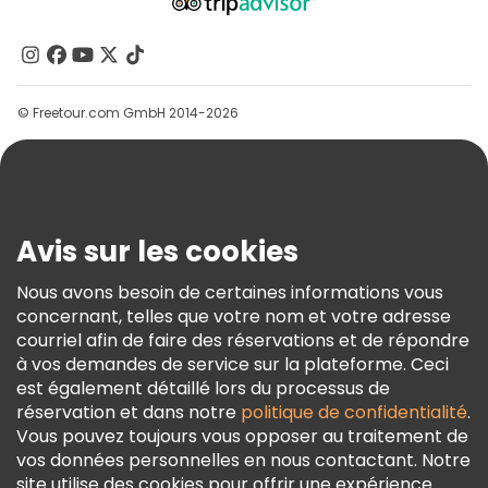
À Propos De Nous
Contactez-Nous
Groupes
© Freetour.com GmbH 2014-2026
Aide
Blog
Presse
Sécurité Et Confidentialité
Avis sur les cookies
Conditions Générales Et Mentions Légales
Nous avons besoin de certaines informations vous
Politique En Matière De Cookies
concernant, telles que votre nom et votre adresse
Freetour Prix
courriel afin de faire des réservations et de répondre
à vos demandes de service sur la plateforme. Ceci
Programme De Fidélité
est également détaillé lors du processus de
réservation et dans notre
politique de confidentialité
.
Vous pouvez toujours vous opposer au traitement de
vos données personnelles en nous contactant. Notre
site utilise des cookies pour offrir une expérience