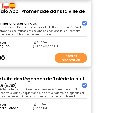
dio App : Promenade dans la ville de
mier à laisser un avis
nne ville de Tolède, première capitale de l'Espagne unifiée. Visitez
remparts, ses musées et ses anciens donjons lors d'une visite
c un audioguide sur votre smartphone.
2h 30min
e par
ingBee
9:00 AM, 1:00 PM
00
Infos et
réservation
atuite des légendes de Tolède la nuit
.6
(5,792)
visite nocturne gratuite et découvrez les énigmes de la nuit
nez-vous dans un quartier plein de mysticisme, de légendes et
 une expérience unique vous attend à chaque coin de rue !
1h 45min
e par
arte Toledo
8:00 PM