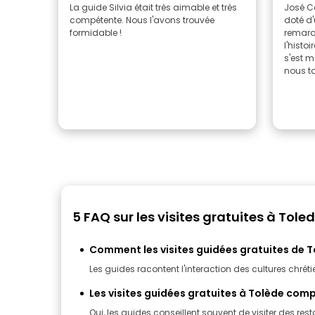
La guide Silvia était très aimable et très
José Ca
compétente. Nous l'avons trouvée
doté d
formidable !
remarq
l'histo
s'est m
nous tou
5 FAQ sur les visites gratuites à Tole
Comment les visites guidées gratuites de Tol
Les guides racontent l'interaction des cultures chrétie
Les visites guidées gratuites à Tolède com
Oui, les guides conseillent souvent de visiter des rest