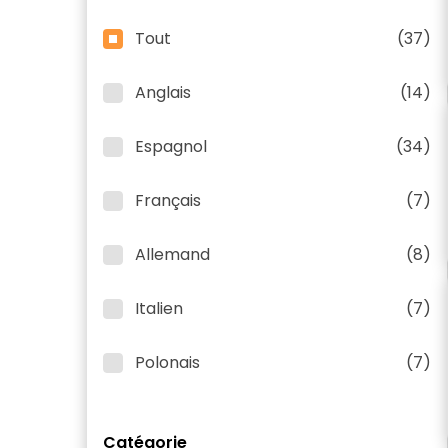
Tout
(37)
Anglais
(14)
Espagnol
(34)
Français
(7)
Allemand
(8)
Italien
(7)
Polonais
(7)
Catégorie