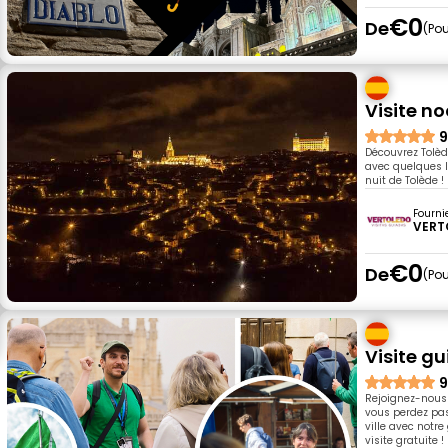
€0
De
Pou
Visite no
9
Découvrez Tolède
avec quelques l
nuit de Tolède !
Fourni
VERT
€0
De
Pou
Visite g
9
Rejoignez-nous 
vous perdez pas
ville avec notre
visite gratuite !