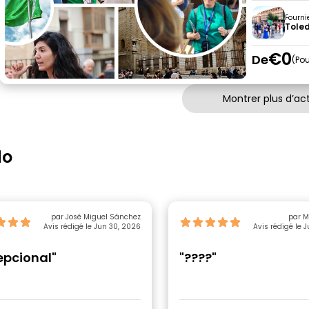
Fourni
Toled
€0
De
Pou
Montrer plus d’act
do
par José Miguel Sánchez
Avis rédigé le Jun 30, 2026
Avis rédigé le 
epcional"
"????"