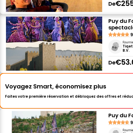
€255
De
Puy du F
spectacl
9
Fourni
Tiqet
B.V.
€53.
De
Voyagez Smart, économisez plus
Faites votre première réservation et débloquez des offres et réduc
Puy du Fo
9
Fourni