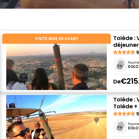
Tolède : 
VISITE MISE EN AVANT
déjeuner
9
Fourni
EOLO
€215
De
Tolède :
Tolède +
9
Fourni
EOLO