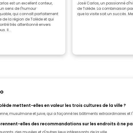
rlos est un excellent conteur,
José Carlos, un passionné d'his
'un sens de l'humour
de Tolède. La combinaison par
uable, qui connaît parfaitement
que la visite soit
ire de la région de Tolède et qui
ontré très attentionné envers
s. Il...
do
ède mettent-elles en valeur les trois cultures de la ville ?
nne, musulmane et juive, qui a façonné les bâtiments extraordinaires et l'hi
prennent-elles des recommandations sur les endroits à ne pa
aurants, des musées et d'autres lieux intéressants de la ville.