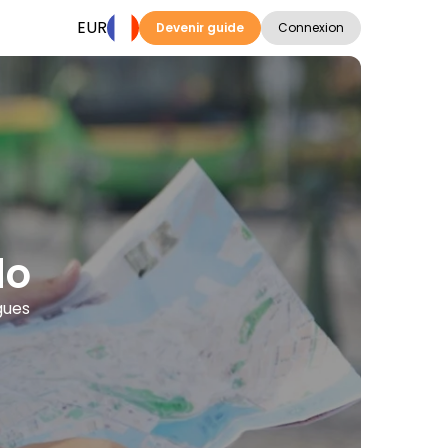
EUR
Devenir guide
Connexion
do
gues