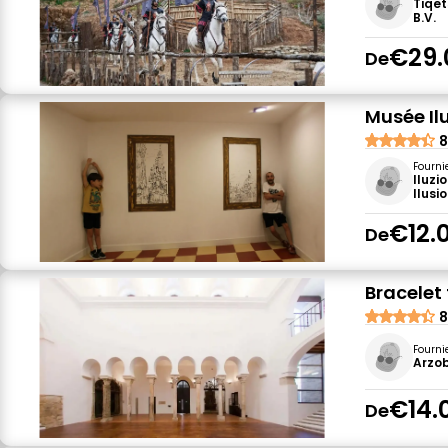
Tiqet
B.V.
€29.
De
Musée Il
8
Fourni
Iluzi
Ilusi
€12.
De
Bracelet
8
Fourni
Arzo
€14.
De