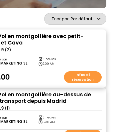
Trier par: Par défaut
Vol en montgolfière avec petit-
 et Cava
.9
(2)
3 heures
e par
 MARKETING SL
7:00 AM
.00
Infos et
réservation
 Vol en montgolfière au-dessus de
 transport depuis Madrid
.9
(1)
3 heures
e par
 MARKETING SL
5:30 AM