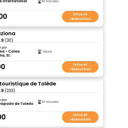
s International
30 minutes
00
Infos et
réservation
uziona
.9
(30)
e par
ona - Calea
1 heure
ona, SL
00
Infos et
réservation
 touristique de Tolède
.9
(233)
e par
30 minutes
bispado de Toledo
00
Infos et
réservation