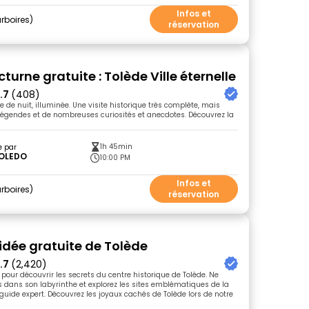
Infos et
rboires
réservation
cturne gratuite : Tolède Ville éternelle
.7
(408)
 de nuit, illuminée. Une visite historique très complète, mais
égendes et de nombreuses curiosités et anecdotes. Découvrez la
1h 45min
e par
OLEDO
10:00 PM
Infos et
rboires
réservation
uidée gratuite de Tolède
.7
(2,420)
pour découvrir les secrets du centre historique de Tolède. Ne
 dans son labyrinthe et explorez les sites emblématiques de la
 guide expert. Découvrez les joyaux cachés de Tolède lors de notre