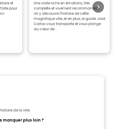
toire et
Une visite riche en émotions, très
José
faite pour
complète et vivement recommandée :
la v
 un succès. Merci
on y découvre l'histoire de cette
de 
magnifique ville, et en plus, le guide José
hist
Carlos vous transporte et vous plonge
que 
au cœur de...
com
stoire de la ville.
s manquer plus loin ?