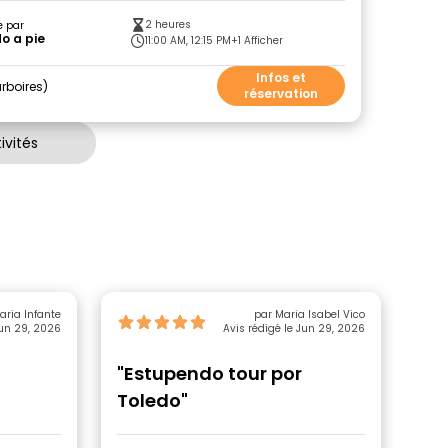
2 heures
e par
o a pie
11:00 AM, 12:15 PM
+1 Afficher
Infos et
rboires
réservation
ivités
par Maria Infante
par Maria Isabel Vico
Jun 29, 2026
Avis rédigé le Jun 29, 2026
"Estupendo tour por
"E
Toledo"
co
ti