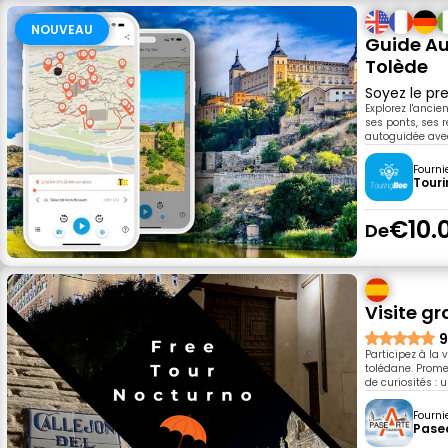
NOUVEAU
Guide Au
Tolède
Soyez le pre
Explorez l'ancie
ses ponts, ses 
autoguidée ave
Fourni
Tour
€10.
De
Visite gr
9
Participez à la 
tolédane. Prome
de curiosités :
Fourni
Pase