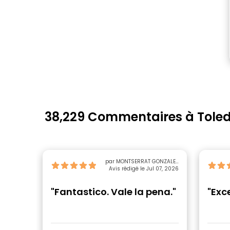
38,229 Commentaires à Tole
par MONTSERRAT GONZALEZ
Avis rédigé le Jul 07, 2026
FALCO
"Fantastico. Vale la pena."
"Exc