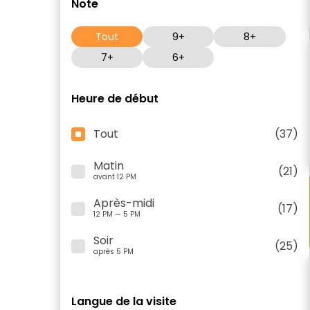
Note
Tout
9+
8+
7+
6+
Heure de début
Tout
(37)
Matin
(21)
avant 12 PM
Après-midi
(17)
12 PM — 5 PM
Soir
(25)
après 5 PM
Langue de la visite