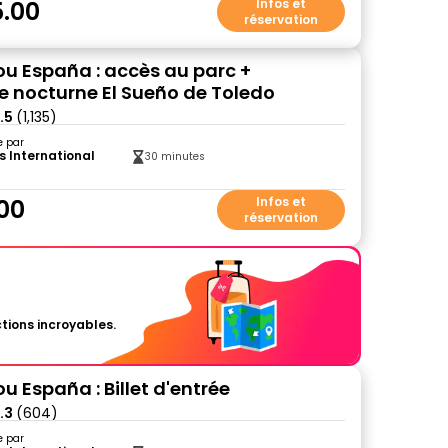
.00
Infos et
réservation
ou España : accès au parc +
e nocturne El Sueño de Toledo
.5
(1,135)
e par
s International
30 minutes
00
Infos et
réservation
tions incroyables.
u España : Billet d'entrée
.3
(604)
e par