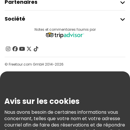
Partenaires
Rejoindre Freetour
Société
Connexion Du Fournisseur
Destinations
Notes et commentaires fournis par
Programme D’affiliation
À Propos De Nous
Contactez-Nous
Groupes
© Freetour.com GmbH 2014-2026
Aide
Blog
Presse
Sécurité Et Confidentialité
Avis sur les cookies
Conditions Générales Et Mentions Légales
Nous avons besoin de certaines informations vous
Politique En Matière De Cookies
concernant, telles que votre nom et votre adresse
Freetour Prix
courriel afin de faire des réservations et de répondre