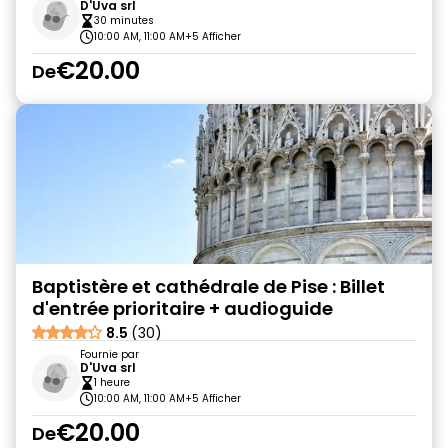
D'Uva srl
30 minutes
10:00 AM, 11:00 AM
+5 Afficher
€20.00
De
Baptistère et cathédrale de Pise : Billet
d'entrée prioritaire + audioguide
8.5
(30)
Fournie par
D'Uva srl
1 heure
10:00 AM, 11:00 AM
+5 Afficher
€20.00
De