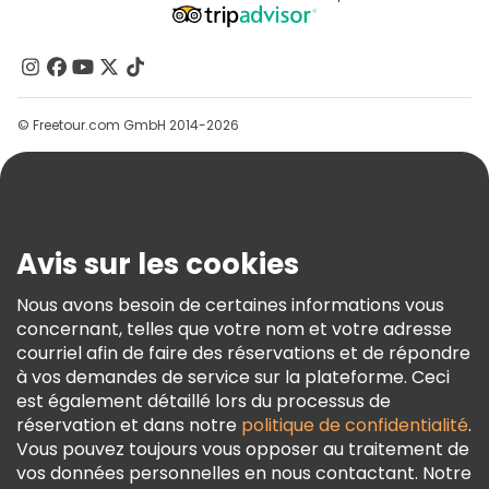
Programme D’affiliation
À Propos De Nous
Contactez-Nous
Groupes
© Freetour.com GmbH 2014-2026
Aide
Blog
Presse
Sécurité Et Confidentialité
Avis sur les cookies
Conditions Générales Et Mentions Légales
Nous avons besoin de certaines informations vous
Politique En Matière De Cookies
concernant, telles que votre nom et votre adresse
Freetour Prix
courriel afin de faire des réservations et de répondre
à vos demandes de service sur la plateforme. Ceci
Programme De Fidélité
est également détaillé lors du processus de
réservation et dans notre
politique de confidentialité
.
Vous pouvez toujours vous opposer au traitement de
vos données personnelles en nous contactant. Notre