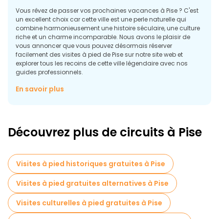
Vous rêvez de passer vos prochaines vacances à Pise ? C'est
un excellent choix car cette ville est une perle naturelle qui
combine harmonieusement une histoire séculaire, une culture
riche et un charme incomparable. Nous avons le plaisir de
vous annoncer que vous pouvez désormais réserver
facilement des visites à pied de Pise sur notre site web et
explorer tous les recoins de cette ville légendaire avec nos
guides professionnels.
Explorez la magie de Pise
En savoir plus
Pise est célèbre pour sa diversité - des rues étroites des
quartiers historiques aux fascinants chefs-d'œuvre
architecturaux. Nos visites gratuites à Pise vous plongent dans
l'histoire et la beauté de cette ville située sur les rives de l'Arno.
Découvrez plus de circuits à Pise
Vous visiterez la célèbre cathédrale de Pise, la légendaire tour
penchée de Pise et vous promènerez sur la place du Pays des
Merveilles, où chaque bâtiment a une histoire unique. Vous
découvrirez également des endroits moins connus mais tout
Visites à pied historiques gratuites à Pise
aussi impressionnants, comme des places douillettes et des
cours médiévales cachées.
Visites à pied gratuites alternatives à Pise
Visites culturelles à pied gratuites à Pise