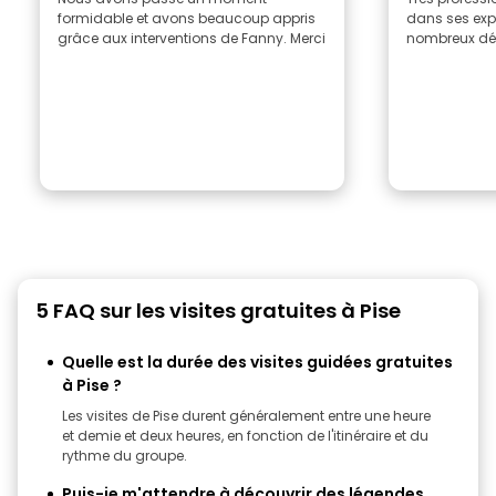
formidable et avons beaucoup appris
dans ses expl
grâce aux interventions de Fanny. Merci
nombreux détai
5 FAQ sur les visites gratuites à Pise
Quelle est la durée des visites guidées gratuites
à Pise ?
Les visites de Pise durent généralement entre une heure
et demie et deux heures, en fonction de l'itinéraire et du
rythme du groupe.
Puis-je m'attendre à découvrir des légendes