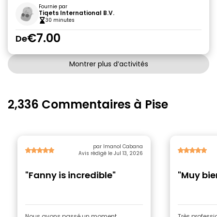
Fournie par
Tiqets International B.V.
30 minutes
€7.00
De
Montrer plus d’activités
2,336 Commentaires à Pise
par Imanol Cabana
Avis rédigé le Jul 13, 2026
"Fanny is incredible"
"Muy bie
Nous avons passé un moment
Très professio