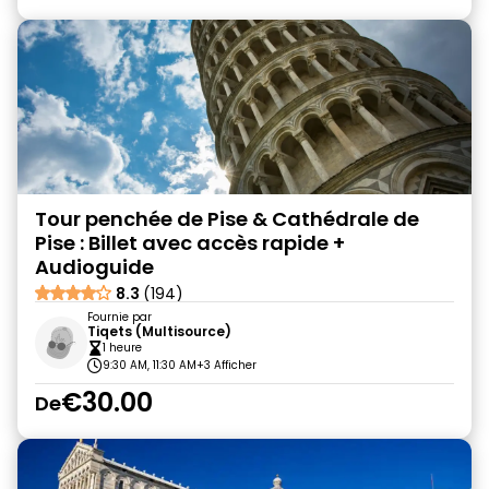
Tour penchée de Pise & Cathédrale de
Pise : Billet avec accès rapide +
Audioguide
8.3
(194)
Fournie par
Tiqets (Multisource)
1 heure
9:30 AM, 11:30 AM
+3 Afficher
€30.00
De