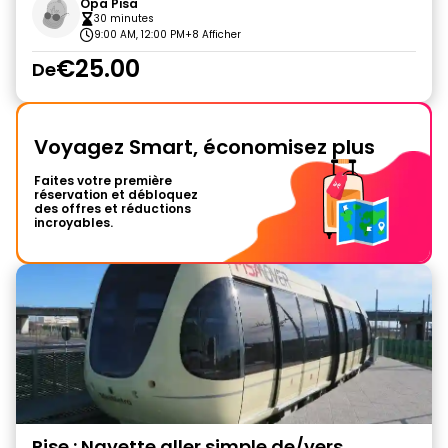
Opa Pisa
30 minutes
9:00 AM, 12:00 PM
+8 Afficher
€25.00
De
Voyagez Smart, économisez plus
Faites votre première
réservation et débloquez
des offres et réductions
incroyables.
Pise : Navette aller simple de/vers