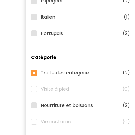
Espagnol
(2)
Italien
(1)
Portugais
(2)
Catégorie
Toutes les catégorie
(2)
Visite à pied
(0)
Nourriture et boissons
(2)
Vie nocturne
(0)