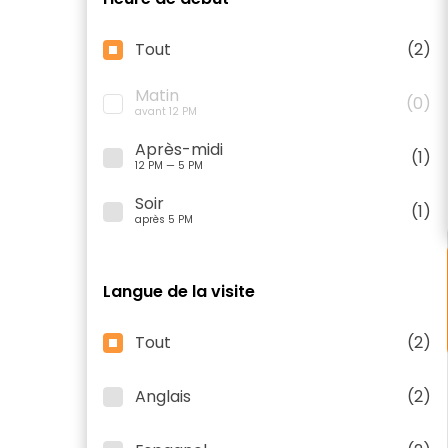
Tout
(2)
Matin
(0)
avant 12 PM
Après-midi
(1)
12 PM — 5 PM
Soir
(1)
après 5 PM
Langue de la visite
Tout
(2)
Anglais
(2)