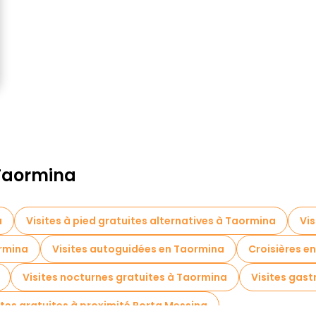
 Taormina
a
Visites à pied gratuites alternatives à Taormina
Vis
ormina
Visites autoguidées en Taormina
Croisières e
Visites nocturnes gratuites à Taormina
Visites gas
ites gratuites à proximité Porta Messina