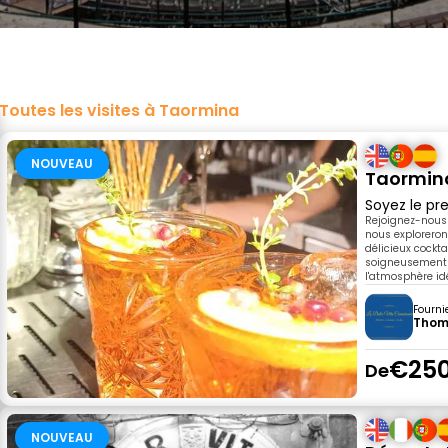
Toutes les visites à Taormina
NOUVEAU
Taormina 
Soyez le pre
Rejoignez-nous 
nous explorerons
délicieux cockta
soigneusement c
l'atmosphère id
Fourni
Thom
€250
De
NOUVEAU