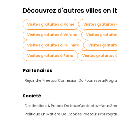
Découvrez d'autres villes en It
Visites gratuites à Rome
Visites gratuites
Visites gratuites à Vérone
Visites gratuit
Visites gratuites à Palinuro
Visites gratui
Visites gratuites à Forio
Visites gratuites à
Partenaires
Rejoindre Freetour
Connexion Du Fournisseur
Progra
Société
Destinations
À Propos De Nous
Contactez-Nous
Gro
Politique En Matière De Cookies
Freetour Prix
Progra