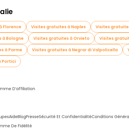
alie
 à Florence
Visites gratuites à Naples
Visites gratuite
es à Bologne
Visites gratuites à Orvieto
Visites gratui
tes à Parme
Visites gratuites à Negrar di Valpolicella
 Portici
mme D’affiliation
upes
Aide
Blog
Presse
Sécurité Et Confidentialité
Conditions Généra
mme De Fidélité