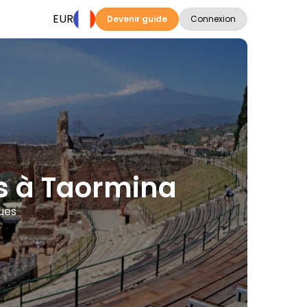
EUR
Devenir guide
Connexion
es à Taormina
gues