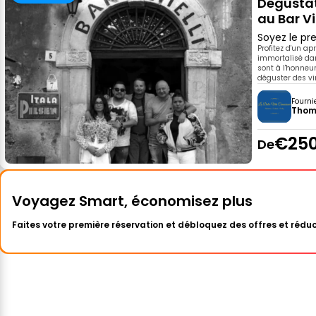
Dégustat
au Bar Vit
Soyez le pre
Profitez d'un ap
immortalisé dans
sont à l'honneu
déguster des vin
Fourni
Thom
€250
De
Voyagez Smart, économisez plus
Faites votre première réservation et débloquez des offres et réduc