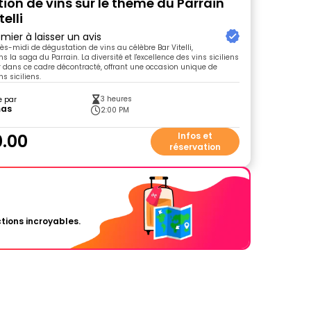
ion de vins sur le thème du Parrain
elli
mier à laisser un avis
rès-midi de dégustation de vins au célèbre Bar Vitelli,
 la saga du Parrain. La diversité et l'excellence des vins siciliens
r dans ce cadre décontracté, offrant une occasion unique de
s siciliens.
3 heures
e par
as
2:00 PM
.00
Infos et
réservation
tions incroyables.