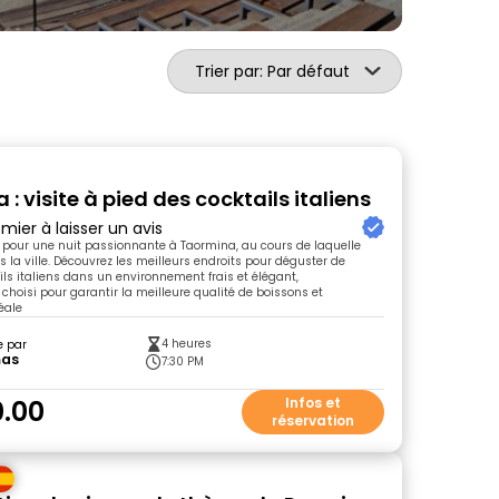
Trier par: Par défaut
: visite à pied des cocktails italiens
mier à laisser un avis
pour une nuit passionnante à Taormina, au cours de laquelle
 la ville. Découvrez les meilleurs endroits pour déguster de
ils italiens dans un environnement frais et élégant,
hoisi pour garantir la meilleure qualité de boissons et
éale
4 heures
e par
as
7:30 PM
.00
Infos et
réservation