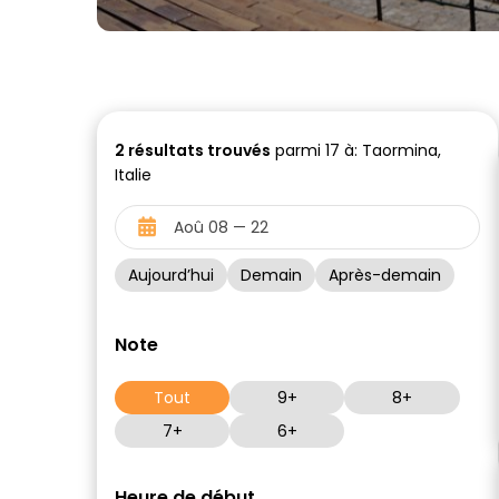
2
résultats trouvés
parmi 17 à: Taormina,
Italie
Aujourd’hui
Demain
Après-demain
Note
Tout
9+
8+
7+
6+
Heure de début