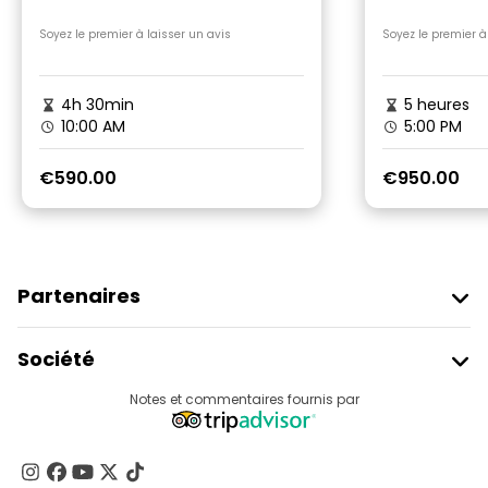
Lotus bla
Soyez le premier à laisser un avis
Soyez le premier à
4h 30min
5 heures
10:00 AM
5:00 PM
€590.00
€950.00
Partenaires
Rejoindre Freetour
Société
Connexion Du Fournisseur
Destinations
Notes et commentaires fournis par
Programme D’affiliation
À Propos De Nous
Contactez-Nous