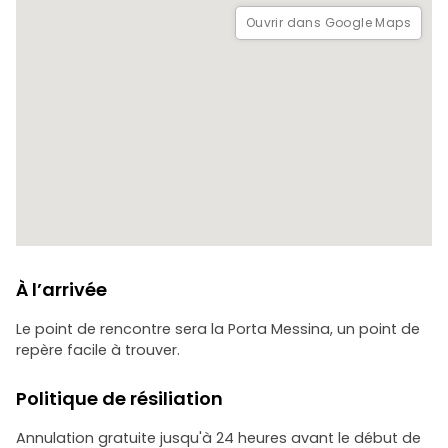
Ouvrir dans Google Maps
Préparez votre appareil photo et portez des chaussures
confortables pour une nuit qui allie sans effort
sophistication et plaisir inoubliable dans le cadre
intemporel de Taormine.
Découvrez Taormine avec un connaisseur de la dolce vita !
Nous commençons normalement à 19h30 pour profiter du
coucher de soleil et nous terminons à 22h30.
À l’arrivée
Le point de rencontre sera la Porta Messina, un point de
repère facile à trouver.
Politique de résiliation
Annulation gratuite jusqu'à 24 heures avant le début de