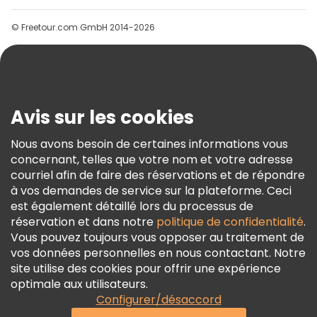
Groupes
© Freetour.com GmbH 2014-2026
Aide
Blog
Presse
Sécurité Et Confidentialité
Avis sur les cookies
Conditions Générales Et Mentions Légales
Nous avons besoin de certaines informations vous
Politique En Matière De Cookies
concernant, telles que votre nom et votre adresse
Freetour Prix
courriel afin de faire des réservations et de répondre
à vos demandes de service sur la plateforme. Ceci
Programme De Fidélité
est également détaillé lors du processus de
réservation et dans notre
politique de confidentialité
.
Vous pouvez toujours vous opposer au traitement de
vos données personnelles en nous contactant. Notre
site utilise des cookies pour offrir une expérience
optimale aux utilisateurs.
Configurer/désaccord