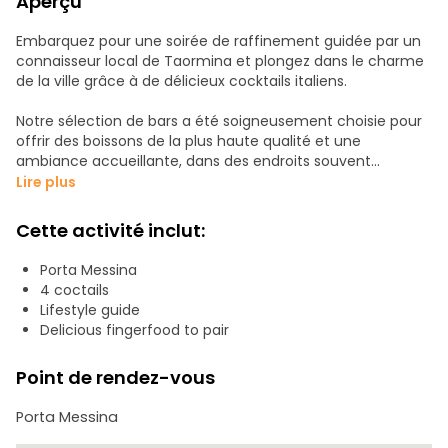
Aperçu
Embarquez pour une soirée de raffinement guidée par un
connaisseur local de Taormina et plongez dans le charme
de la ville grâce à de délicieux cocktails italiens.
Notre sélection de bars a été soigneusement choisie pour
offrir des boissons de la plus haute qualité et une
ambiance accueillante, dans des endroits souvent
négligés par les touristes.
Lire plus
Préparez-vous à une nuit enchanteresse de rencontres et
Cette activité inclut:
d'échanges, tout en savourant de délicieux cocktails
italiens dans des lieux époustouflants qui ne demandent
Porta Messina
qu'à être immortalisés sur des photos éternelles.
4 coctails
Lifestyle guide
Conçue avec l'aide d'un passionné de cocktails, cette
Delicious fingerfood to pair
visite à pied vous garantit une expérience inégalée de
l'élégance de Taormina.
Point de rendez-vous
Elle est idéale pour les couples en quête d'une soirée
Porta Messina
romantique, les groupes intimes et les voyageurs solitaires
à la recherche de soirées inoubliables.