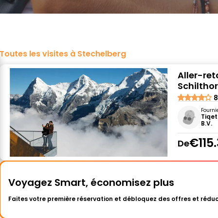
Toutes les visites à Stechelberg
Aller-ret
Schiltho
8
Fourni
Tiqet
B.V.
€115
De
Voyagez Smart, économisez plus
Faites votre première réservation et débloquez des offres et réduc