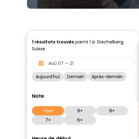
1
résultats trouvés
parmi 1 à: Stechelberg,
Suisse
Aujourd’hui
Demain
Après-demain
Note
Tout
9+
8+
7+
6+
Heure de début