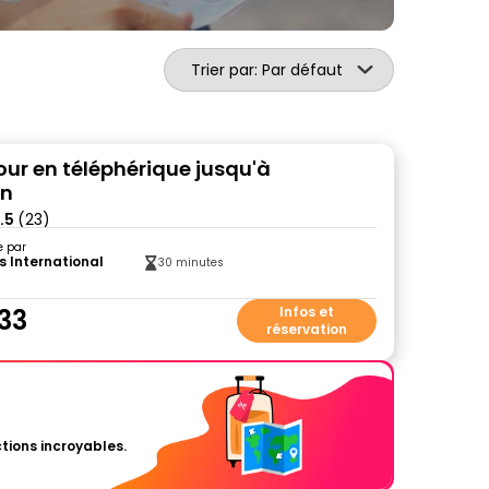
Trier par: Par défaut
our en téléphérique jusqu'à
rn
.5
(23)
e par
s International
30 minutes
.33
Infos et
réservation
tions incroyables.