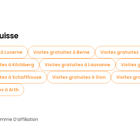
uisse
 à Lucerne
Visites gratuites à Berne
Visites gratuite
ites à Kilchberg
Visites gratuites à Lausanne
Visites 
ites à Schaffhouse
Visites gratuites à Sion
Visites gr
es à Arth
mme D’affiliation