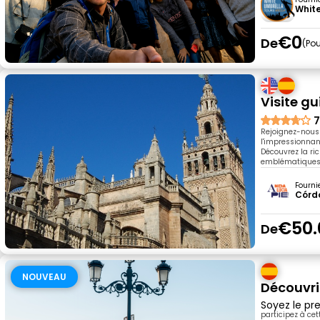
White
€0
De
Pou
Visite gu
7
Rejoignez-nous 
l'impressionnan
Découvrez la ri
emblématiques.
Fourni
Córd
€50.
De
NOUVEAU
Découvri
Soyez le pre
participez à ce