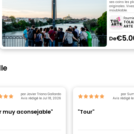
ses coins les p
originales. Vive
inoubliable.
Fourni
TOLA
ARTE
€5.0
De
le
par Javier Triano Gallardo
par Sum
Avis rédigé le Jul 18, 2026
Avis rédigé le
r muy aconsejable"
"Tour"