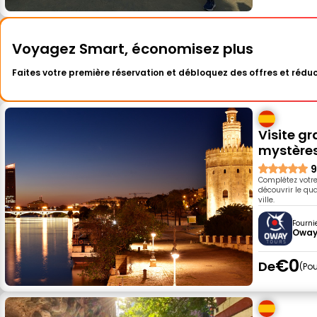
Voyagez Smart, économisez plus
Faites votre première réservation et débloquez des offres et réduc
Visite gr
mystère
9
Complétez votre 
découvrir le quar
ville.
Fourni
Oway
€0
De
Pou