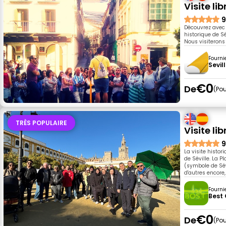
Visite li
9
Découvrez avec 
historique de S
Nous visiterons l
Fourni
Sevil
€0
De
Pou
TRÈS POPULAIRE
Visite lib
9
La visite histo
de Séville. La Pl
(symbole de Sévil
d'autres encore
Fourni
Best 
€0
De
Pou