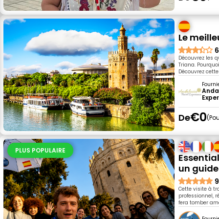
Le meille
6
Découvrez les qu
Triana. Pourquoi
Découvrez cette
Fourni
Andal
Expe
€0
De
Pou
PLUS POPULAIRE
Essential
un guide 
9
Cette visite à t
professionnel, ré
fera tomber amo
Fourni