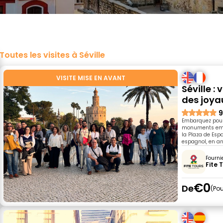
Toutes les visites à Séville
VISITE MISE EN AVANT
Séville :
des joya
9
Embarquez pour 
monuments emblé
la Plaza de Esp
espagnol, en ang
Fourni
Fite 
€0
De
Pou