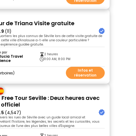
réservation
ur de Triana Visite gratuite
.9
(11)
artiers les plus connus de Séville lors de cette visite gratuite de
 cette ville d'Analouse a-t-elle une couleur particulière ?
 expérience guidée gratuite.
e par
2 heures
ucia Travel
11:00 AM, 8:00 PM
rience
Infos et
rboires
réservation
 Free Tour Seville : Deux heures avec
officiel
.5
(4,547)
ravers les rues de Séville avec un guide local amical et
vélant l'histoire, les légendes, les secrets et les curiosités, vous
ureux de l'une des plus belles villes d'Espagne.
2 heures
e par