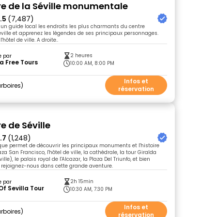
bre de la Séville monumentale
.5
(7,487)
un guide local les endroits les plus charmants du centre
éville et apprenez les légendes de ses principaux personnages.
'hôtel de ville. A droite..
2 heures
e par
la Free Tours
10:00 AM, 8:00 PM
Infos et
rboires
réservation
re de Séville
.7
(1,248)
rique permet de découvrir les principaux monuments et l'histoire
aza San Francisco, l'hôtel de ville, la cathédrale, la tour Giralda
le), le palais royal de l'Alcazar, la Plaza Del Triunfo, et bien
, rejoignez-nous dans cette grande aventure.
2h 15min
e par
Of Sevilla Tour
10:30 AM, 7:30 PM
Infos et
rboires
réservation