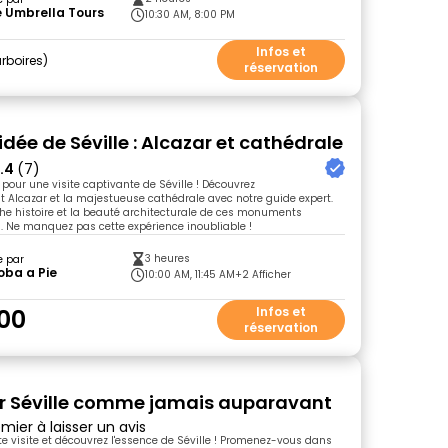
 Umbrella Tours
10:30 AM, 8:00 PM
Infos et
rboires
réservation
idée de Séville : Alcazar et cathédrale
.4
(7)
pour une visite captivante de Séville ! Découvrez
t Alcazar et la majestueuse cathédrale avec notre guide expert.
che histoire et la beauté architecturale de ces monuments
 Ne manquez pas cette expérience inoubliable !
3 heures
e par
oba a Pie
10:00 AM, 11:45 AM
+2 Afficher
00
Infos et
réservation
r Séville comme jamais auparavant
mier à laisser un avis
tte visite et découvrez l'essence de Séville ! Promenez-vous dans