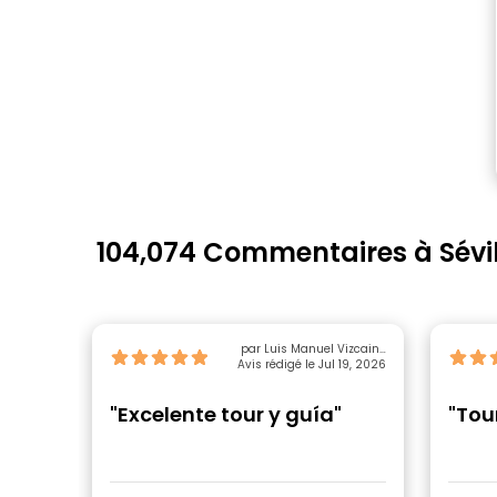
104,074 Commentaires à Sévil
par Luis Manuel Vizcaino
Avis rédigé le Jul 19, 2026
Guevara
"Excelente tour y guía"
"Tou