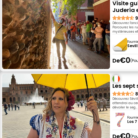
Visite gu
Judería 
9
Découvrez l'anc
Parcourez les ru
mystérieuses et
Fourni
Sevil
€0
De
Pou
Les sept 
8
Découvrez Sévil
attendrai au ce
dévoiler le seg...
Fourni
Los 7
€0
De
Pou