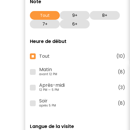
Note
Tout
9+
8+
7+
6+
Heure de début
Tout
(10)
Matin
(8)
avant 12 PM
Après-midi
(3)
12 PM — 5 PM
Soir
(8)
après 5 PM
Langue de la visite