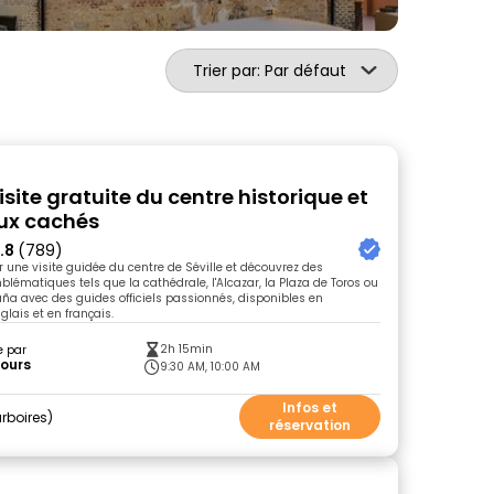
Trier par: Par défaut
 visite gratuite du centre historique et
ux cachés
.8
(789)
une visite guidée du centre de Séville et découvrez des
matiques tels que la cathédrale, l'Alcazar, la Plaza de Toros ou
aña avec des guides officiels passionnés, disponibles en
lais et en français.
2h 15min
e par
Tours
9:30 AM, 10:00 AM
Infos et
rboires
réservation