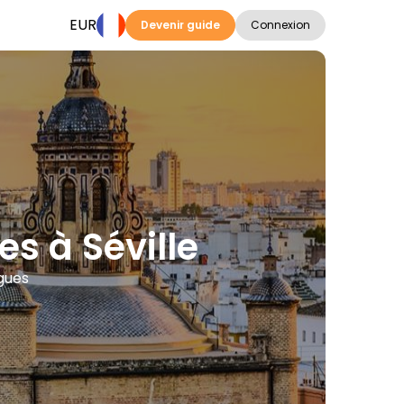
EUR
Devenir guide
Connexion
es à Séville
ngues