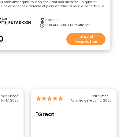
lus emblématiques tout en écoutant des histoires uniques et
z une expérience différente et plongez dans la magie de cette ville
e par
1h 30min
RTE, RUTAS CON
10:30 AM, 12:00 PM
+2 Afficher
0
Infos et
réservation
mer Ortega
par Simon U
 Jul 17, 2026
Avis rédigé le Jul 10, 2026
"Great"
"G