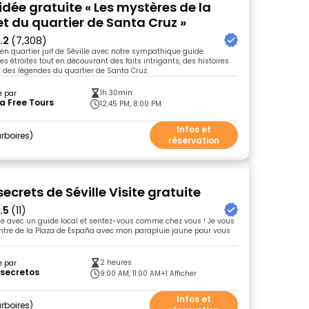
idée gratuite « Les mystères de la
et du quartier de Santa Cruz »
.2
(7,308)
ien quartier juif de Séville avec notre sympathique guide.
es étroites tout en découvrant des faits intrigants, des histoires
 des légendes du quartier de Santa Cruz.
1h 30min
e par
la Free Tours
12:45 PM, 8:00 PM
Infos et
rboires
réservation
secrets de Séville Visite gratuite
.5
(11)
le avec un guide local et sentez-vous comme chez vous ! Je vous
ntre de la Plaza de España avec mon parapluie jaune pour vous
2 heures
e par
 secretos
9:00 AM, 11:00 AM
+1 Afficher
Infos et
rboires