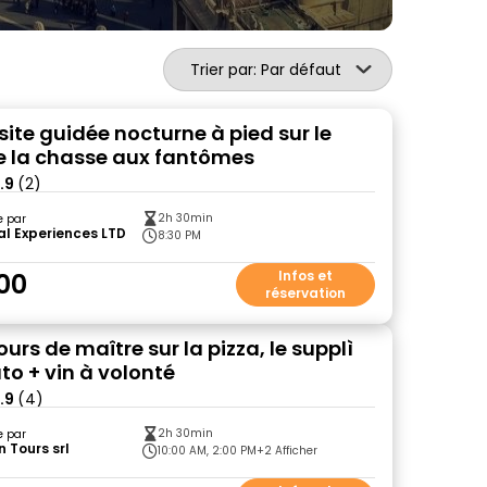
Trier par: Par défaut
site guidée nocturne à pied sur le
 la chasse aux fantômes
.9
(2)
2h 30min
e par
l Experiences LTD
8:30 PM
00
Infos et
réservation
urs de maître sur la pizza, le supplì
ato + vin à volonté
.9
(4)
2h 30min
e par
 Tours srl
10:00 AM, 2:00 PM
+2 Afficher