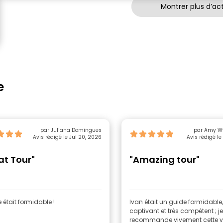
Montrer plus d’act
e
par Juliana Domingues
par Amy W
Avis rédigé le Jul 20, 2026
Avis rédigé le
at Tour"
"Amazing tour"
était formidable !
Ivan était un guide formidable,
captivant et très compétent ; je
recommande vivement cette vi