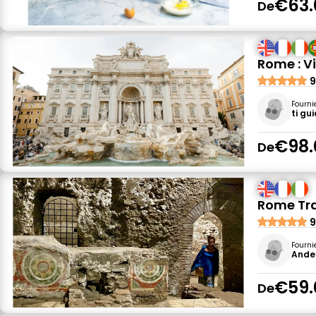
€63.
De
Rome : Vi
9
Fourni
ti gu
€98.
De
Rome Tras
9
Fourni
Ande 
€59.
De