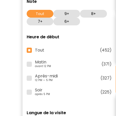
Note
Tout
9+
8+
7+
6+
Heure de début
Tout
(452)
Matin
(371)
avant 12 PM
Après-midi
(327)
12 PM — 5 PM
Soir
(225)
après 5 PM
Langue de la visite