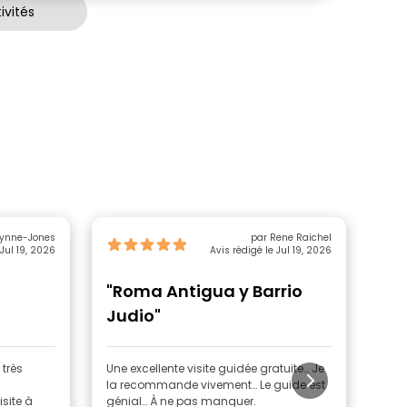
ivités
ynne-Jones
par Rene Raichel
 Jul 19, 2026
Avis rédigé le Jul 19, 2026
"Roma Antigua y Barrio
"f
Judio"
 très
Une excellente visite guidée gratuite… Je
Mari
la recommande vivement… Le guide est
char
site à
génial… À ne pas manquer.
beau