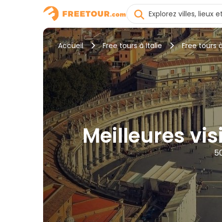
Accueil
Free tours à Italie
Free tours
Meilleures vi
50