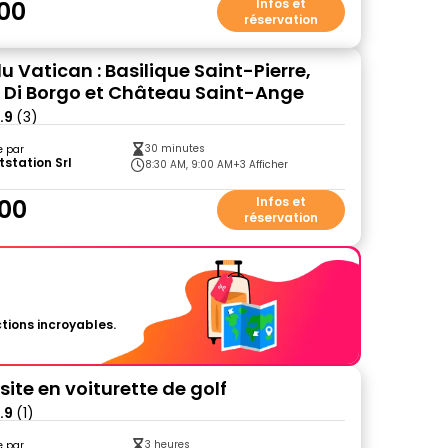
00
Infos et
réservation
u Vatican : Basilique Saint-Pierre,
 Di Borgo et Château Saint-Ange
.9
(3)
30 minutes
e par
tstation Srl
8:30 AM, 9:00 AM
+3 Afficher
00
Infos et
réservation
tions incroyables.
site en voiturette de golf
.9
(1)
3 heures
e par