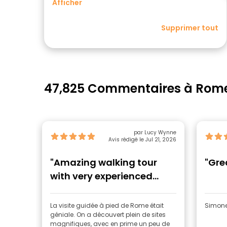
Afficher
Supprimer tout
47,825 Commentaires à Rom
par Lucy Wynne
Avis rédigé le Jul 21, 2026
"Amazing walking tour
"Gre
with very experienced
guide."
La visite guidée à pied de Rome était
Simone 
géniale. On a découvert plein de sites
magnifiques, avec en prime un peu de