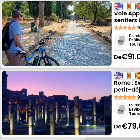
Voie App
sentiers
9
Fourni
EsBik
Tour
€91.
De
Rome : Ex
petit-déj
9
Fourni
EsBik
Tour
€79.
De