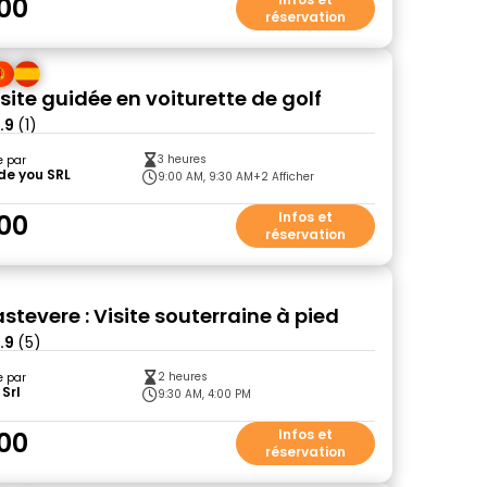
00
réservation
site guidée en voiturette de golf
.9
(1)
3 heures
e par
ide you SRL
9:00 AM, 9:30 AM
+2 Afficher
00
Infos et
réservation
tevere : Visite souterraine à pied
.9
(5)
2 heures
e par
Srl
9:30 AM, 4:00 PM
00
Infos et
réservation