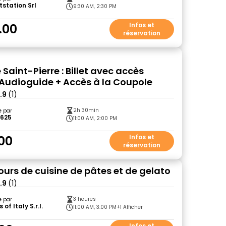
tstation Srl
9:30 AM, 2:30 PM
.00
Infos et
réservation
 Saint-Pierre : Billet avec accès
 Audioguide + Accès à la Coupole
.9
(1)
2h 30min
e par
1625
11:00 AM, 2:00 PM
00
Infos et
réservation
ours de cuisine de pâtes et de gelato
.9
(1)
3 heures
e par
of Italy S.r.l.
11:00 AM, 3:00 PM
+1 Afficher
Infos et