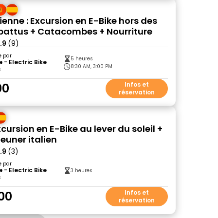
ienne : Excursion en E-Bike hors des
 battus + Catacombes + Nourriture
.9
(9)
e par
5 heures
e - Electric Bike
8:30 AM, 3:00 PM
s
00
Infos et
réservation
cursion en E-Bike au lever du soleil +
euner italien
.9
(3)
e par
e - Electric Bike
3 heures
s
00
Infos et
réservation