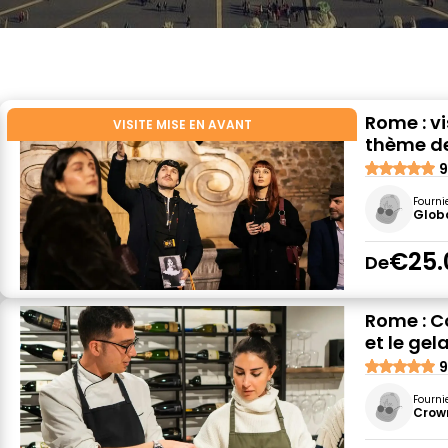
Rome : vi
VISITE MISE EN AVANT
thème de
9
Fourni
Globa
€25.
De
Rome : Co
et le gel
9
Fourni
Crown