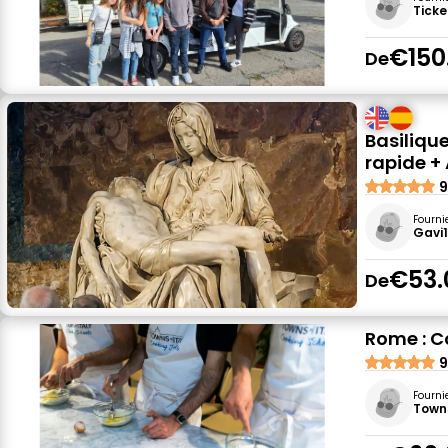
Ticke
€150
De
Basilique
rapide +
9
Fourni
Gavi
€53.
De
Rome : C
9
Fourni
Towns 