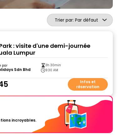
Trier par: Par défaut
Park : visite d'une demi-journée
uala Lumpur
3h 30min
e par
olidays Sdn Bhd
9:30 AM
45
Infos et
réservation
tions incroyables.