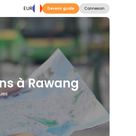
EUR
Devenir guide
Connexion
tions à Rawang
gues