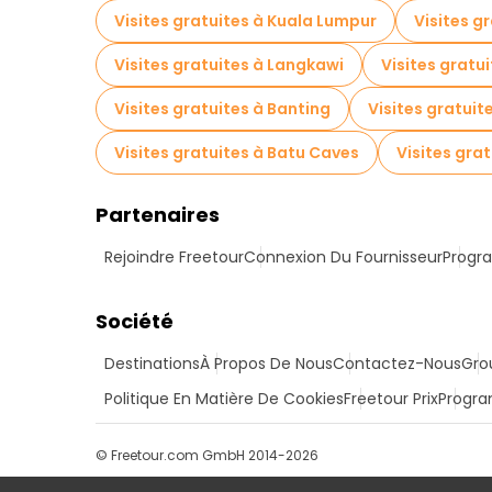
Visites gratuites à Kuala Lumpur
Visites g
Visites gratuites à Langkawi
Visites gratu
Visites gratuites à Banting
Visites gratui
Visites gratuites à Batu Caves
Visites gra
Partenaires
Rejoindre Freetour
Connexion Du Fournisseur
Progra
Société
Destinations
À Propos De Nous
Contactez-Nous
Gro
Politique En Matière De Cookies
Freetour Prix
Progra
© Freetour.com GmbH 2014-2026