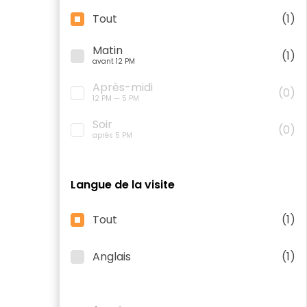
Tout
(1)
Matin
(1)
avant 12 PM
Après-midi
(0)
12 PM — 5 PM
Soir
(0)
après 5 PM
Langue de la visite
Tout
(1)
Anglais
(1)