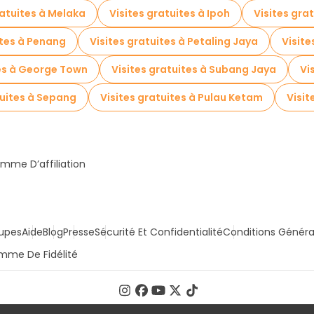
ratuites à Melaka
Visites gratuites à Ipoh
Visites gra
ites à Penang
Visites gratuites à Petaling Jaya
Visite
tes à George Town
Visites gratuites à Subang Jaya
Vi
tuites à Sepang
Visites gratuites à Pulau Ketam
Visit
mme D’affiliation
upes
Aide
Blog
Presse
Sécurité Et Confidentialité
Conditions Généra
mme De Fidélité