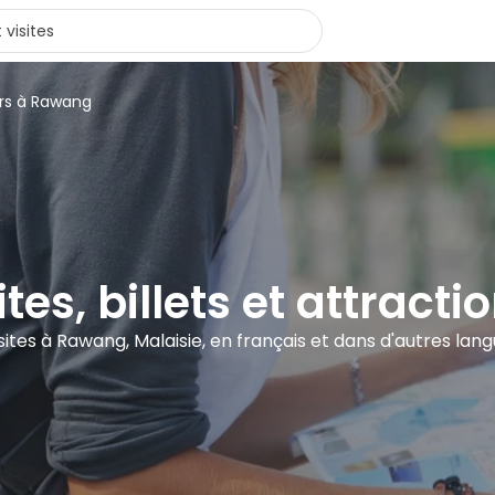
urs à Rawang
ites, billets et attrac
isites à Rawang, Malaisie, en français et dans d'autres lan