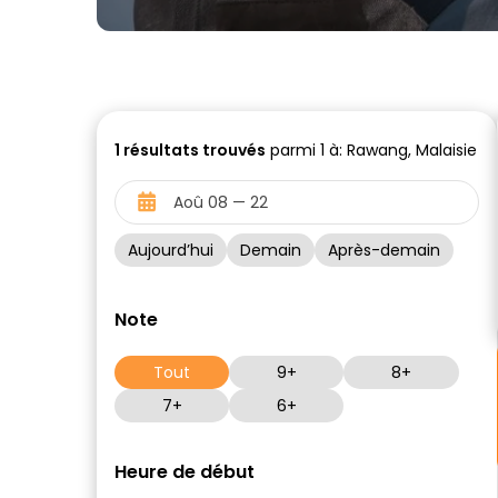
1
résultats trouvés
parmi 1 à: Rawang, Malaisie
Aujourd’hui
Demain
Après-demain
Note
Tout
9+
8+
7+
6+
Heure de début