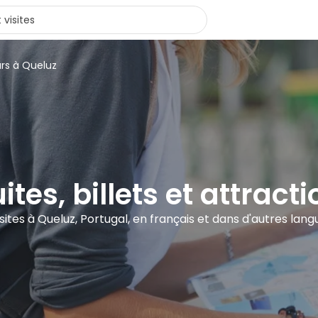
urs à Queluz
ites, billets et attrac
visites à Queluz, Portugal, en français et dans d'autres lang