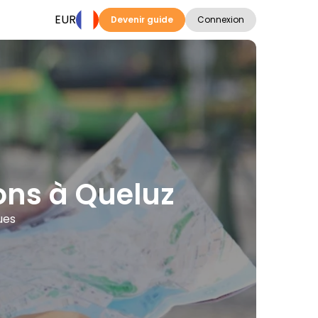
EUR
Devenir guide
Connexion
tions à Queluz
ues