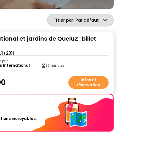
Trier par: Par défaut
tional et jardins de QueluZ : billet
.1
(231)
e par
s International
30 minutes
00
Infos et
réservation
tions incroyables.