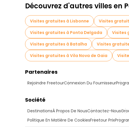
Découvrez d'autres villes en 
Visites gratuites à Lisbonne
Visites gratui
Visites gratuites à Ponta Delgada
Visites 
Visites gratuites à Batalha
Visites gratui
Visites gratuites à Vila Nova de Gaia
Visit
Partenaires
Rejoindre Freetour
Connexion Du Fournisseur
Progra
Société
Destinations
À Propos De Nous
Contactez-Nous
Gro
Politique En Matière De Cookies
Freetour Prix
Progra