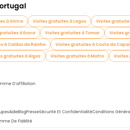
Portugal
tes à Sintra
Visites gratuites à Lagos
Visites gratuite
gratuites à Evora
Visites gratuites à Tomar
Visites g
tes à Caldas da Rainha
Visites gratuites à Costa da Capa
es gratuites à Algoz
Visites gratuites à Mafra
Visites
mme D’affiliation
upes
Aide
Blog
Presse
Sécurité Et Confidentialité
Conditions Généra
mme De Fidélité