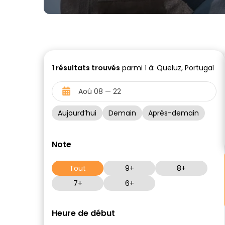
1
résultats trouvés
parmi 1 à: Queluz, Portugal
Aujourd’hui
Demain
Après-demain
Note
Tout
9+
8+
7+
6+
Heure de début