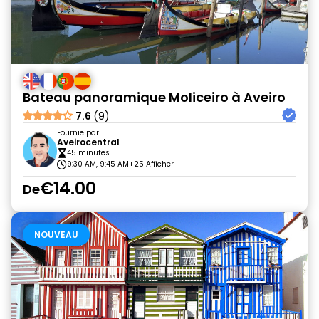
Bateau panoramique Moliceiro à Aveiro
7.6
(9)
Fournie par
Aveirocentral
45 minutes
9:30 AM, 9:45 AM
+25 Afficher
€14.00
De
NOUVEAU