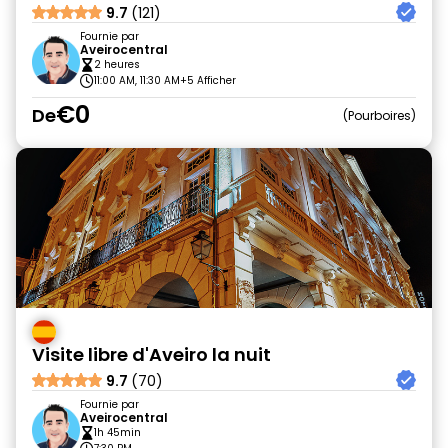
9.7
(121)
Fournie par
Aveirocentral
2 heures
11:00 AM, 11:30 AM
+5 Afficher
€0
De
Pourboires
Visite libre d'Aveiro la nuit
9.7
(70)
Fournie par
Aveirocentral
1h 45min