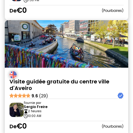
7:30 PM
€0
De
Pourboires
Visite guidée gratuite du centre ville
d'Aveiro
9.6
(29)
Fournie par
Sergio Freire
2 heures
10:00 AM
€0
De
Pourboires