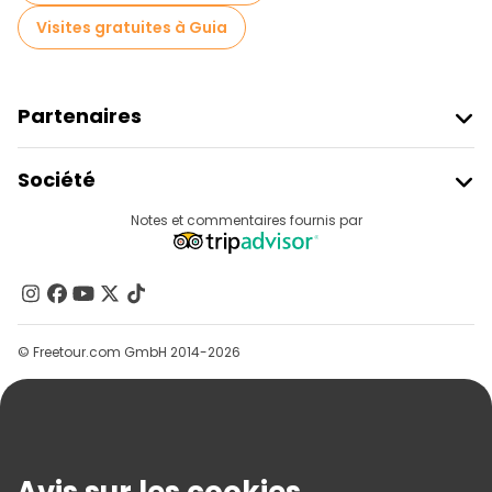
Visites gratuites à Guia
Partenaires
Rejoindre Freetour
Société
Connexion Du Fournisseur
Destinations
Notes et commentaires fournis par
Programme D’affiliation
À Propos De Nous
Contactez-Nous
Groupes
© Freetour.com GmbH 2014-2026
Aide
Blog
Presse
Sécurité Et Confidentialité