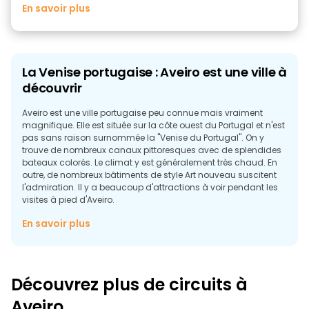
En savoir plus
La Venise portugaise : Aveiro est une ville à
découvrir
Aveiro est une ville portugaise peu connue mais vraiment
magnifique. Elle est située sur la côte ouest du Portugal et n'est
pas sans raison surnommée la "Venise du Portugal". On y
trouve de nombreux canaux pittoresques avec de splendides
bateaux colorés. Le climat y est généralement très chaud. En
outre, de nombreux bâtiments de style Art nouveau suscitent
l'admiration. Il y a beaucoup d'attractions à voir pendant les
visites à pied d'Aveiro.
Sites à voir à Aveiro
En savoir plus
Si vous considérez cette ville splendide comme votre
destination de voyage, ces sites touristiques sont ceux qui
méritent de figurer sur votre liste de contrôle.
Découvrez plus de circuits à
La lagune d'Aveiro (Ria de Aveiro)
Aveiro
Il s'agit d'une magnifique lagune située au centre de cette ville