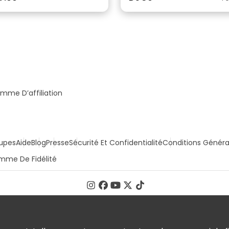
mme D’affiliation
upes
Aide
Blog
Presse
Sécurité Et Confidentialité
Conditions Généra
mme De Fidélité