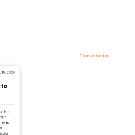
Tout afficher
c 15, 2024
 to
o the
 our
ny is
ot
extra