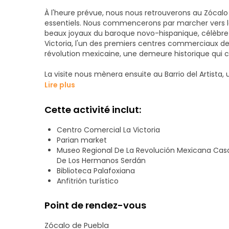
À l'heure prévue, nous nous retrouverons au Zócalo
essentiels. Nous commencerons par marcher vers la
beaux joyaux du baroque novo-hispanique, célèbre 
Victoria, l'un des premiers centres commerciaux de la
révolution mexicaine, une demeure historique qui 
La visite nous mènera ensuite au Barrio del Artista, 
culturelle. À proximité se trouve le Mercado El Pari
Lire plus
vous pourrez apprécier la talavera, les sucreries typ
pittoresque Callejón de los Sapos, connu pour ses 
Cette activité inclut:
visiterons ensuite la Casa de la Cultura, qui abrite d
ancienne d'Amérique. Enfin, nous admirerons l'impo
Centro Comercial La Victoria
ville, remarquable par ses hautes tours, où nous con
Parian market
Museo Regional De La Revolución Mexicana Cas
De Los Hermanos Serdán
Biblioteca Palafoxiana
Anfitrión turístico
Point de rendez-vous
Zócalo de Puebla