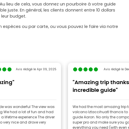
e. Au lieu de cela, vous donnez un pourboire à votre guide
ble juste. En général, les clients donnent entre 10 dollars
 leur budget.
 espèces ou par carte, ou vous pouvez le faire via notre
Avis rédigé le Apr 09, 2025
Avis rédigé le De
zing"
"Amazing trip thanks
incredible guide"
as wonderful The view was
We had the most amazing trip t
and had
volcano Iztaccihuatl thancis to
lifetime experience The driver
guide Aaron. No only the compa
o very nice and drove very
super pro and make sure you g
everything you need (with even 