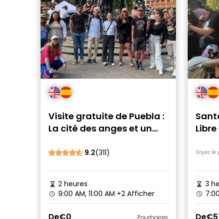
Visite gratuite de Puebla :
Santo
La cité des anges et un
Libre
site du patrimoine
clas
mondial
9.2
(311)
Soyez le 
2 heures
3 he
9:00 AM, 11:00 AM
+2 Afficher
7:0
De
€0
De
€5
Pourboires