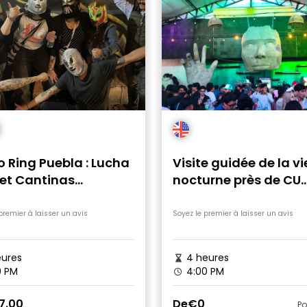
 Ring Puebla : Lucha
Visite guidée de la vi
 et Cantinas
nocturne près de CU
siques
(University Complex
Puebla
premier à laisser un avis
Soyez le premier à laisser un avis
ures
4 heures
0 PM
4:00 PM
7.00
De
€0
Po