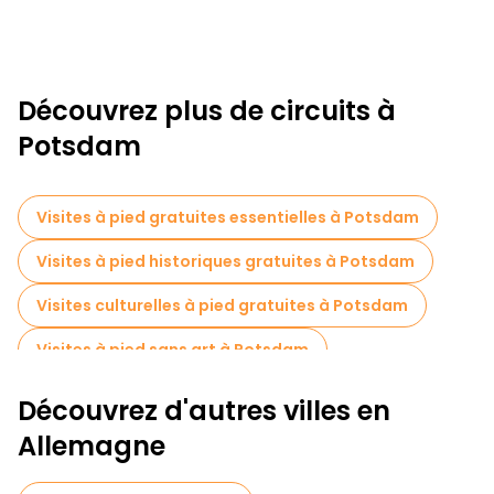
Découvrez plus de circuits à
Potsdam
Visites à pied gratuites essentielles à Potsdam
Visites à pied historiques gratuites à Potsdam
Visites culturelles à pied gratuites à Potsdam
Visites à pied sans art à Potsdam
Visites à pied gratuites pour les familles à Potsdam
Découvrez d'autres villes en
Tours à vélo à Potsdam
Allemagne
Visites gratuites à proximité Sanssouci Palace