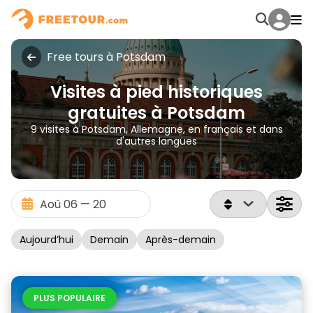
Free tours à Potsdam
Visites à pied historiques
gratuites à Potsdam
9 visites à Potsdam, Allemagne, en français et dans
d'autres langues
Aujourd’hui
Demain
Après-demain
PLUS POPULAIRE