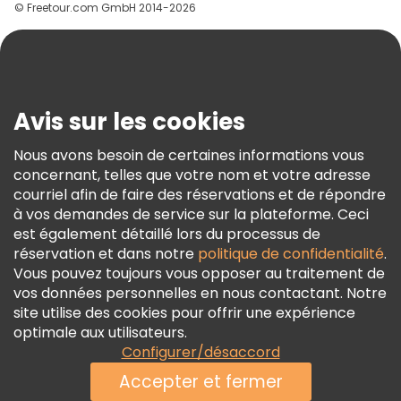
© Freetour.com GmbH 2014-2026
Aide
Blog
Presse
Sécurité Et Confidentialité
Avis sur les cookies
Conditions Générales Et Mentions Légales
Nous avons besoin de certaines informations vous
Politique En Matière De Cookies
concernant, telles que votre nom et votre adresse
Freetour Prix
courriel afin de faire des réservations et de répondre
à vos demandes de service sur la plateforme. Ceci
Programme De Fidélité
est également détaillé lors du processus de
réservation et dans notre
politique de confidentialité
.
Vous pouvez toujours vous opposer au traitement de
vos données personnelles en nous contactant. Notre
site utilise des cookies pour offrir une expérience
optimale aux utilisateurs.
Configurer/désaccord
Accepter et fermer