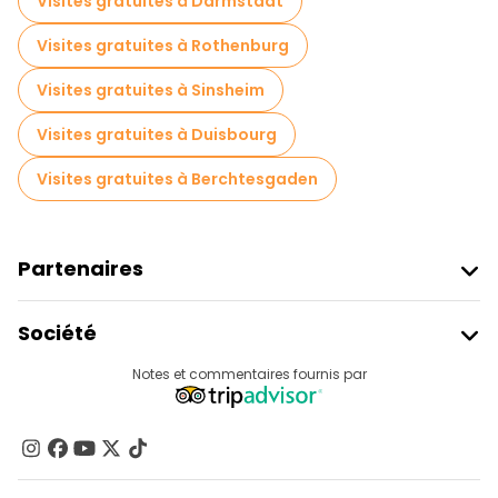
Visites gratuites à Darmstadt
Visites gratuites à Rothenburg
Visites gratuites à Sinsheim
Visites gratuites à Duisbourg
Visites gratuites à Berchtesgaden
Partenaires
Rejoindre Freetour
Société
Connexion Du Fournisseur
Destinations
Notes et commentaires fournis par
Programme D’affiliation
À Propos De Nous
Contactez-Nous
Groupes