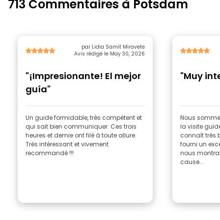
713 Commentaires à Potsdam
par Lidia Samit Miravete
Avis rédigé le May 30, 2026
"¡Impresionante! El mejor
"Muy int
guía"
Un guide formidable, très compétent et
Nous sommes 
qui sait bien communiquer. Ces trois
la visite guid
heures et demie ont filé à toute allure.
connaît très b
Très intéressant et vivement
fourni un exce
recommandé !!!
nous montrai
cause...