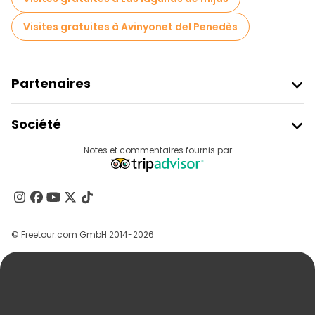
Visites gratuites à Avinyonet del Penedès
Partenaires
Rejoindre Freetour
Société
Connexion Du Fournisseur
Destinations
Notes et commentaires fournis par
Programme D’affiliation
À Propos De Nous
Contactez-Nous
Groupes
© Freetour.com GmbH 2014-2026
Aide
Blog
Presse
Sécurité Et Confidentialité