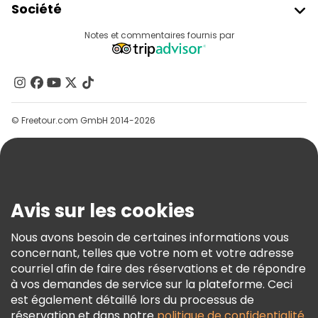
Société
Connexion Du Fournisseur
Destinations
Notes et commentaires fournis par
Programme D’affiliation
À Propos De Nous
Contactez-Nous
Groupes
© Freetour.com GmbH 2014-2026
Aide
Blog
Presse
Sécurité Et Confidentialité
Avis sur les cookies
Conditions Générales Et Mentions Légales
Nous avons besoin de certaines informations vous
Politique En Matière De Cookies
concernant, telles que votre nom et votre adresse
Freetour Prix
courriel afin de faire des réservations et de répondre
à vos demandes de service sur la plateforme. Ceci
Programme De Fidélité
est également détaillé lors du processus de
réservation et dans notre
politique de confidentialité
.