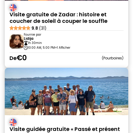
Visite gratuite de Zadar : histoire et
coucher de soleil à couper le souffle
9.8
(31)
Fournie par
Lidija
1h 30min
10:00 AM, 5:00 PM
+1 Afficher
€0
De
Pourboires
Visite guidée gratuite « Passé et présent