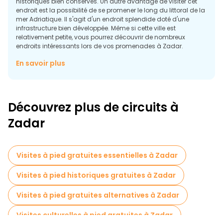
historiques bien conservés. Un autre avantage de visiter cet
endroit est la possibilité de se promener le long du littoral de la
mer Adriatique. Il s'agit d'un endroit splendide doté d'une
infrastructure bien développée. Même si cette ville est
relativement petite, vous pourrez découvrir de nombreux
endroits intéressants lors de vos promenades à Zadar.
Lieux à voir à Zadar
En savoir plus
Si vous souhaitez visiter cette perle historique, vous pouvez
consulter les sites suivants sur la carte locale :
Les remparts de Zadar
Découvrez plus de circuits à
Ces impressionnants remparts datent de l'époque vénitienne.
Zadar
Vous pouvez non seulement apprécier une partie de l'histoire
locale en vous promenant le long de ce site. Vous pourrez
également admirer la vue imprenable sur toute la ville et la
mer à proximité. Explorez gratuitement ces anciennes
Visites à pied gratuites essentielles à Zadar
fortifications. Elles sont situées très près du centre-ville, une
courte promenade de 10 minutes suffit.
Visites à pied historiques gratuites à Zadar
Cathédrale de Zadar (cathédrale Sainte-
Anastasie)
Visites à pied gratuites alternatives à Zadar
Visites culturelles à pied gratuites à Zadar