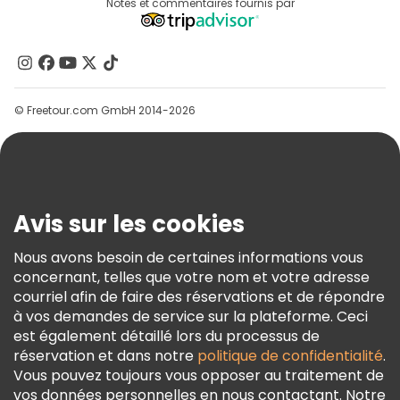
Destinations
Notes et commentaires fournis par
Programme D’affiliation
À Propos De Nous
Contactez-Nous
Groupes
© Freetour.com GmbH 2014-2026
Aide
Blog
Presse
Sécurité Et Confidentialité
Avis sur les cookies
Conditions Générales Et Mentions Légales
Nous avons besoin de certaines informations vous
Politique En Matière De Cookies
concernant, telles que votre nom et votre adresse
Freetour Prix
courriel afin de faire des réservations et de répondre
à vos demandes de service sur la plateforme. Ceci
Programme De Fidélité
est également détaillé lors du processus de
réservation et dans notre
politique de confidentialité
.
Vous pouvez toujours vous opposer au traitement de
vos données personnelles en nous contactant. Notre