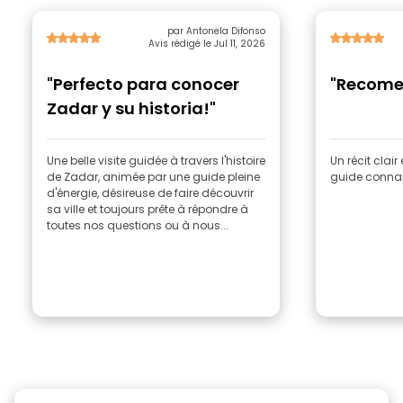
par Antonela Difonso
Avis rédigé le Jul 11, 2026
"Perfecto para conocer
"Recom
Zadar y su historia!"
Une belle visite guidée à travers l'histoire
Un récit clair
de Zadar, animée par une guide pleine
guide connais
d'énergie, désireuse de faire découvrir
sa ville et toujours prête à répondre à
toutes nos questions ou à nous...