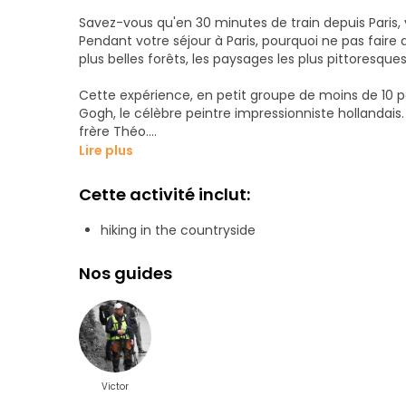
Savez-vous qu'en 30 minutes de train depuis Paris
Pendant votre séjour à Paris, pourquoi ne pas faire
plus belles forêts, les paysages les plus pittoresques
Cette expérience, en petit groupe de moins de 10 
Gogh, le célèbre peintre impressionniste hollandais. 
frère Théo.
Notre promenade vous mènera à travers la ville de Po
Lire plus
l'Oise, et dans le pittoresque village d'Auvers Sur 
Cette activité inclut:
Je vous emmènerai sur les lieux exacts où il a peint 
hiking in the countryside
En chemin, je vous raconterai l'incroyable histoire
génie il était.
Nos guides
Veuillez noter qu'il s'agit d'une randonnée de 9 km
en bonne forme physique si vous voulez profiter de
de marcher au moins 5 km à un bon rythme et sans
Cette randonnée dure 4 heures. Si vous souhaitez p
réserver une visite privée
Victor