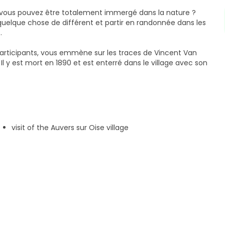
, vous pouvez être totalement immergé dans la nature ?
 quelque chose de différent et partir en randonnée dans les
.
participants, vous emmène sur les traces de Vincent Van
Il y est mort en 1890 et est enterré dans le village avec son
ntoise, capitale historique du Vexin français, le long de
Oise, où Van Gogh a peint ses 80 derniers chefs-d'œuvre.
certaines d'entre elles.
visit of the Auvers sur Oise village
 de sa vie afin que vous puissiez mieux comprendre quel
 (6 miles) avec quelques légères collines. Vous devez être
 la randonnée. Cela signifie que vous devez être capable
 vous reposer.
rendre plus de temps, n'hésitez pas à nous contacter et à