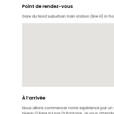
Point de rendez-vous
Gare du Nord suburban train station (line H) in fr
À l’arrivée
Nous allons commencer notre expérience par un v
niveau 0 ligne H jusqu'à Pontoise. Je vous attendr