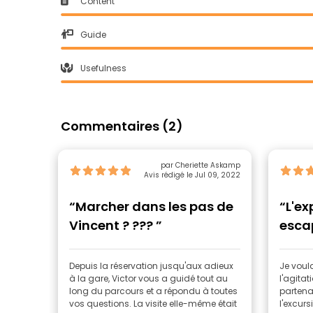
Content
Guide
Usefulness
Commentaires (2)
par Cheriette Askamp
Avis rédigé le Jul 09, 2022
“Marcher dans les pas de
“L'ex
Vincent ? ??? ”
esca
Depuis la réservation jusqu'aux adieux
Je voul
à la gare, Victor vous a guidé tout au
l'agitat
long du parcours et a répondu à toutes
partena
vos questions. La visite elle-même était
l'excur