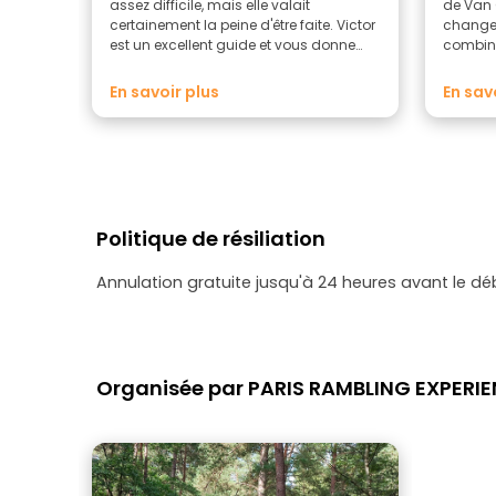
assez difficile, mais elle valait
de Van 
certainement la peine d'être faite. Victor
change
est un excellent guide et vous donne
combin
l'impression d'être de retour dans
informa
l'histoire, en suivant réellement le
génial, 
En savoir plus
En sav
chemin que Vincent a parcouru au
expérien
cours de ses 70 derniers jours. Je vous
rythme 
recommande de sortir de Paris pour
difficul
une journée si vous avez le temps, de
personn
sauter le Louvre et de découvrir l'art en
recomm
plein air au lieu de faire la queue pour
apercevoir la Joconde.
Politique de résiliation
Annulation gratuite jusqu'à 24 heures avant le dé
Organisée par PARIS RAMBLING EXPERI