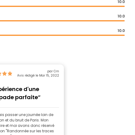
10.0
10.0
10.0
par Crn
Avis rédigé le Mar 15, 2022
périence d'une
pade parfaite”
ais passer une journée loin de
ion et du bruit de Paris. Mon
ire et moi avons donc réservé
sion "Randonnée sur les traces