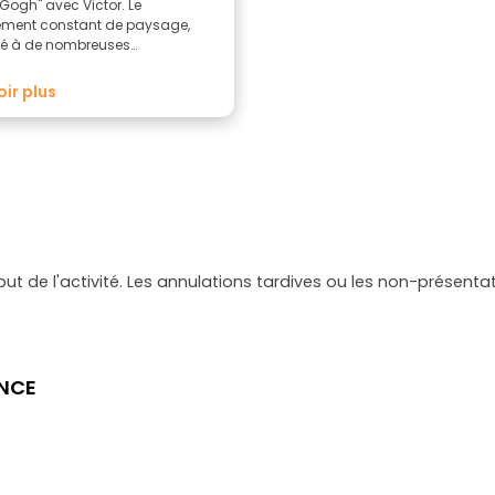
Gogh" avec Victor. Le
ment constant de paysage,
é à de nombreuses
tions et à un guide vraiment
a fait de cette excursion une
oir plus
ce extraordinaire. La durée, le
de marche et le niveau de
té sont parfaits pour les
es qui aiment la randonnée. A
ander vivement !
but de l'activité. Les annulations tardives ou les non-présen
ENCE