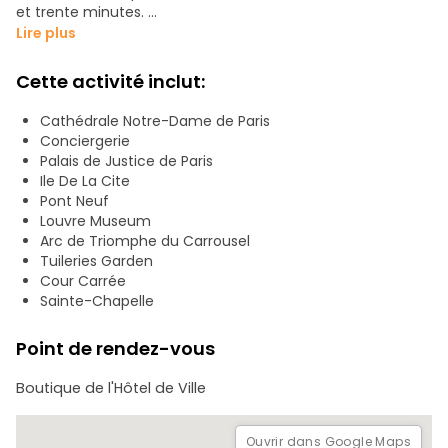
et trente minutes.
Lire plus
En commençant par les gargouilles de Notre-Dame, nous
nous dirigeons vers le centre historique de Paris, où nous
Cette activité inclut:
nous plongeons dans la riche architecture de la région et
explorons soigneusement l'arrière-plan de chaque
Cathédrale Notre-Dame de Paris
monument.
Conciergerie
Palais de Justice de Paris
Nous nous pencherons sur l'empreinte profonde laissée par
Ile De La Cite
Napoléon et la Révolution française, sur la naissance du
Pont Neuf
Louvre en tant que premier musée public au monde, et
Louvre Museum
nous vous parlerons de l'excentrique "Roi-Soleil", Louis XIV.
Arc de Triomphe du Carrousel
Tuileries Garden
Venez explorer Paris avec nous, c'est une excellente
Cour Carrée
introduction à la ville de Paris en anglais !
Sainte-Chapelle
Nous attendons avec impatience de vous voir lors de la
Point de rendez-vous
visite.
Boutique de l'Hôtel de Ville
Ouvrir dans Google Maps