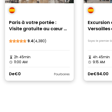
Paris à votre portée :
Excursion
Visite gratuite au cœur de
Versailles 
la ville
9.4
(4,380)
Soyez le premier à
2h 45min
4h 45min
11:00 AM
9:15 AM
De
€0
De
€94.00
Pourboires