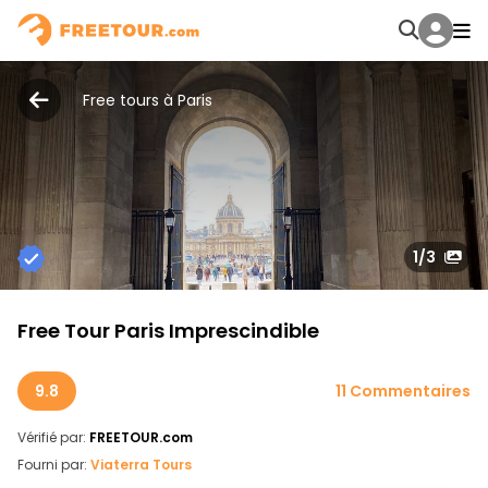
Free tours à Paris
1
/3
Free Tour Paris Imprescindible
9.8
11 Commentaires
Vérifié par:
FREETOUR.com
Fourni par:
Viaterra Tours