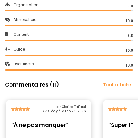
Organisation
9.8
Atmosphere
10.0
Content
9.8
Guide
10.0
Usefulness
10.0
Commentaires (11)
Tout afficher
par Clarisa Taffarel
Avis rédigé le Feb 26, 2026
“À ne pas manquer”
“Super !”