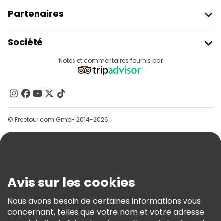
Partenaires
Rejoindre Freetour
Société
Connexion Du Fournisseur
Destinations
Notes et commentaires fournis par
Programme D’affiliation
À Propos De Nous
Contactez-Nous
Groupes
© Freetour.com GmbH 2014-2026
Aide
Blog
Presse
Sécurité Et Confidentialité
Avis sur les cookies
Conditions Générales Et Mentions Légales
Nous avons besoin de certaines informations vous
Politique En Matière De Cookies
concernant, telles que votre nom et votre adresse
Freetour Prix