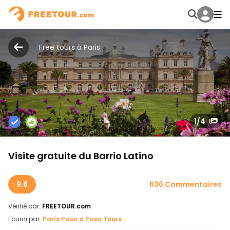
Free tours à Paris
1
/4
Visite gratuite du Barrio Latino
9.6
636 Commentaires
Vérifié par:
FREETOUR.com
Fourni par:
París Paso a Paso Tours