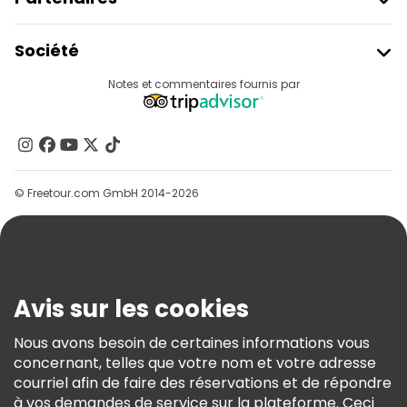
Rejoindre Freetour
Société
Connexion Du Fournisseur
Destinations
Notes et commentaires fournis par
Programme D’affiliation
À Propos De Nous
Contactez-Nous
Groupes
© Freetour.com GmbH 2014-2026
Aide
Blog
Presse
Sécurité Et Confidentialité
Avis sur les cookies
Conditions Générales Et Mentions Légales
Nous avons besoin de certaines informations vous
Politique En Matière De Cookies
concernant, telles que votre nom et votre adresse
Freetour Prix
courriel afin de faire des réservations et de répondre
à vos demandes de service sur la plateforme. Ceci
Programme De Fidélité