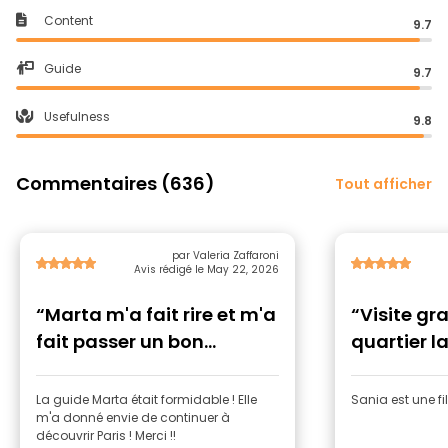
Content
9.7
Guide
9.7
Usefulness
9.8
Commentaires (636)
Tout afficher
par Valeria Zaffaroni
Avis rédigé le May 22, 2026
“Marta m'a fait rire et m'a
“Visite gr
fait passer un bon
quartier la
moment.”
La guide Marta était formidable ! Elle
Sania est une fi
m'a donné envie de continuer à
découvrir Paris ! Merci !!