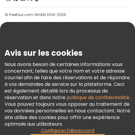
Groupes
© Freetour.com GmbH 2014-2026
Aide
Blog
Presse
Sécurité Et Confidentialité
Avis sur les cookies
Conditions Générales Et Mentions Légales
Nous avons besoin de certaines informations vous
Politique En Matière De Cookies
concernant, telles que votre nom et votre adresse
Freetour Prix
courriel afin de faire des réservations et de répondre
à vos demandes de service sur la plateforme. Ceci
Programme De Fidélité
est également détaillé lors du processus de
réservation et dans notre
politique de confidentialité
.
Vous pouvez toujours vous opposer au traitement de
vos données personnelles en nous contactant. Notre
site utilise des cookies pour offrir une expérience
optimale aux utilisateurs.
Configurer/désaccord