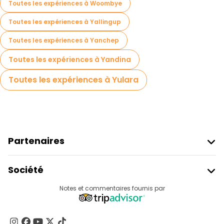
Toutes les expériences à Woombye
Toutes les expériences à Yallingup
Toutes les expériences à Yanchep
Toutes les expériences à Yandina
Toutes les expériences à Yulara
Partenaires
Rejoindre Freetour
Société
Connexion Du Fournisseur
Destinations
Notes et commentaires fournis par
Programme D’affiliation
À Propos De Nous
Contactez-Nous