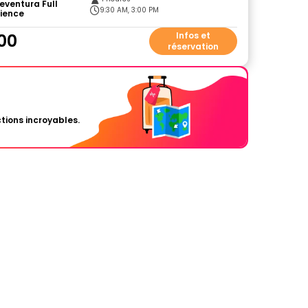
eventura Full
9:30 AM, 3:00 PM
rience
00
Infos et
réservation
tions incroyables.