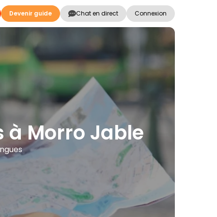
Devenir guide
Chat en direct
Connexion
ns à Morro Jable
angues