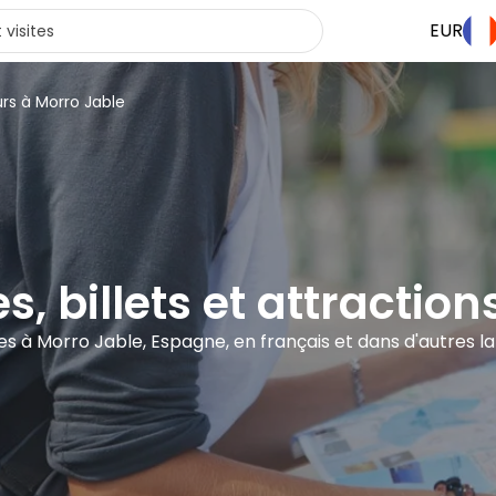
EUR
urs à Morro Jable
es, billets et attractio
ites à Morro Jable, Espagne, en français et dans d'autres l