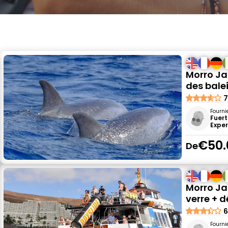
Morro Ja
des bale
7
Fourni
Fuert
Expe
€50.
De
Morro Ja
verre + 
6
Fourni