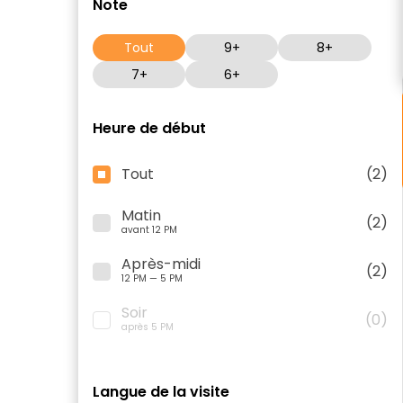
Note
Tout
9+
8+
7+
6+
Heure de début
Tout
(2)
Matin
(2)
avant 12 PM
Après-midi
(2)
12 PM — 5 PM
Soir
(0)
après 5 PM
Langue de la visite