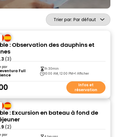
Trier par: Par défaut
ble : Observation des dauphins et
ines
.3
(3)
e par
1h 30min
eventura Full
10:00 AM, 12:00 PM
+1 Afficher
rience
00
Infos et
réservation
ble : Excursion en bateau à fond de
déjeuner
.9
(2)
e par
4 heures