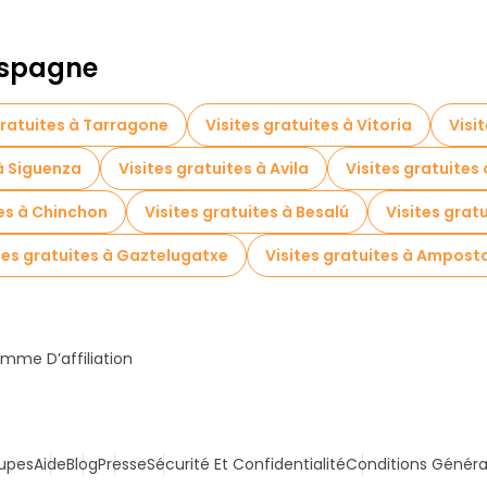
 Espagne
gratuites à Tarragone
Visites gratuites à Vitoria
Visi
 à Siguenza
Visites gratuites à Avila
Visites gratuites 
tes à Chinchon
Visites gratuites à Besalú
Visites grat
tes gratuites à Gaztelugatxe
Visites gratuites à Ampost
mme D’affiliation
upes
Aide
Blog
Presse
Sécurité Et Confidentialité
Conditions Généra