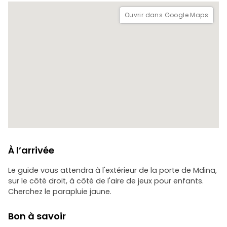
transformée en la ville fictive de King's Landing, en une ville
espagnole fortifiée pendant la guerre péninsulaire, et
Ouvrir dans Google Maps
même en une ville portuaire jamaïcaine du XVIIe siècle.
Découvrez où certains des plus grands noms d'Hollywood
ont séjourné pendant les tournages, notamment Brad Pitt,
Angelina Jolie, Orlando Bloom et Sharon Stone, tout en
profitant du charme ancien de la vieille capitale de Malte.
À l’arrivée
Le guide vous attendra à l'extérieur de la porte de Mdina,
sur le côté droit, à côté de l'aire de jeux pour enfants.
Cherchez le parapluie jaune.
Bon à savoir