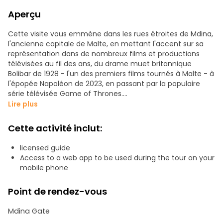
Aperçu
Cette visite vous emmène dans les rues étroites de Mdina,
l'ancienne capitale de Malte, en mettant l'accent sur sa
représentation dans de nombreux films et productions
télévisées au fil des ans, du drame muet britannique
Bolibar de 1928 - l'un des premiers films tournés à Malte - à
l'épopée Napoléon de 2023, en passant par la populaire
série télévisée Game of Thrones.
Lire plus
Ayant réussi à conserver son caractère historique, Mdina
ressemble à un gigantesque plateau de tournage prêt à
Cette activité inclut:
l'emploi et a, sans surprise, contribué à la longue histoire
cinématographique de Malte. Depuis le tout premier film
licensed guide
tourné sur l'île en 1925, plus de 100 longs métrages ont été
Access to a web app to be used during the tour on your
partiellement ou entièrement tournés ici, attirant certains
mobile phone
des plus grands réalisateurs et stars de cinéma, ce qui a
valu à Malte d'être décrite comme "Hollywood en
Point de rendez-vous
Méditerranée".
Mdina Gate
Rejoignez-nous pour découvrir comment Mdina a été