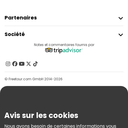
Partenaires
Rejoindre Freetour
Société
Connexion Du Fournisseur
Destinations
Notes et commentaires fournis par
Programme D’affiliation
À Propos De Nous
Contactez-Nous
Groupes
© Freetour.com GmbH 2014-2026
Aide
Blog
Presse
Sécurité Et Confidentialité
Avis sur les cookies
Conditions Générales Et Mentions Légales
Nous avons besoin de certaines informations vous
Politique En Matière De Cookies