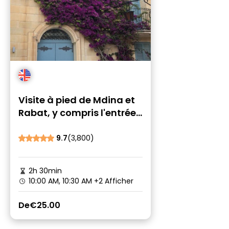
Visite à pied de Mdina et
Rabat, y compris l'entrée
aux catacombes et à la
grotte. Entrée aux
9.7
(3,800)
catacombes et à la
grotte
2h 30min
10:00 AM, 10:30 AM
+2 Afficher
De
€25.00