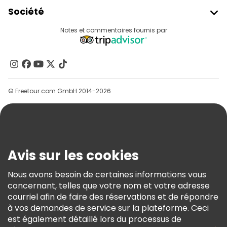
Rejoindre Freetour
Société
Connexion Du Fournisseur
Destinations
Notes et commentaires fournis par
Programme D’affiliation
À Propos De Nous
Contactez-Nous
Groupes
© Freetour.com GmbH 2014-2026
Aide
Blog
Presse
Sécurité Et Confidentialité
Avis sur les cookies
Conditions Générales Et Mentions Légales
Nous avons besoin de certaines informations vous
Politique En Matière De Cookies
concernant, telles que votre nom et votre adresse
Freetour Prix
courriel afin de faire des réservations et de répondre
à vos demandes de service sur la plateforme. Ceci
Programme De Fidélité
est également détaillé lors du processus de