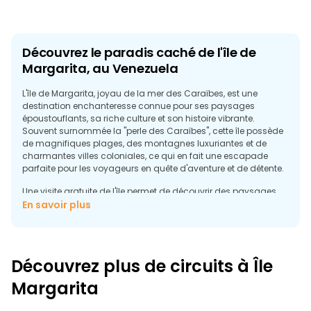
Découvrez le paradis caché de l'île de
Margarita, au Venezuela
L'île de Margarita, joyau de la mer des Caraïbes, est une
destination enchanteresse connue pour ses paysages
époustouflants, sa riche culture et son histoire vibrante.
Souvent surnommée la "perle des Caraïbes", cette île possède
de magnifiques plages, des montagnes luxuriantes et de
charmantes villes coloniales, ce qui en fait une escapade
parfaite pour les voyageurs en quête d'aventure et de détente.
Une visite gratuite de l'île permet de découvrir des paysages
époustouflants, des plages de sable de Playa El Agua aux
En savoir plus
eaux cristallines de Playa Parguito. Explorez les rues
pittoresques de La Asuncion, la capitale de l'île, où
l'architecture historique rencontre la culture moderne. Visitez
l'emblématique Fort de San Carlos Borromeo, une
Découvrez plus de circuits à Île
impressionnante forteresse qui offre un aperçu du passé de
l'île et des vues panoramiques sur la mer environnante.
Margarita