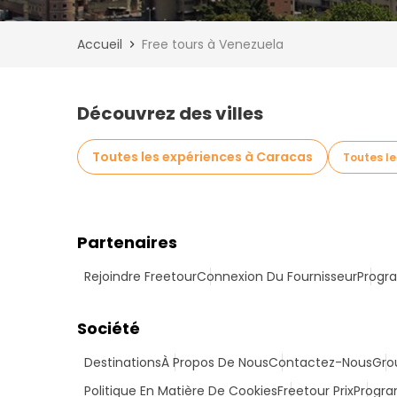
Accueil
Free tours à Venezuela
Découvrez des villes
Toutes les expériences à Caracas
Toutes le
Partenaires
Rejoindre Freetour
Connexion Du Fournisseur
Progra
Société
Destinations
À Propos De Nous
Contactez-Nous
Gro
Politique En Matière De Cookies
Freetour Prix
Progra