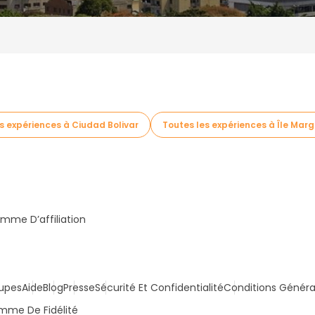
s expériences à Ciudad Bolivar
Toutes les expériences à Île Marg
mme D’affiliation
upes
Aide
Blog
Presse
Sécurité Et Confidentialité
Conditions Généra
mme De Fidélité