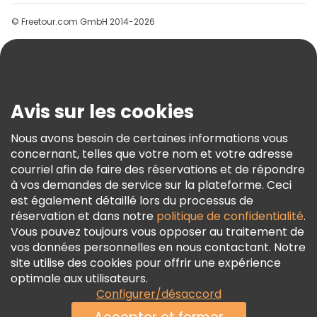
Groupes
© Freetour.com GmbH 2014-2026
Aide
Blog
Presse
Sécurité Et Confidentialité
Avis sur les cookies
Conditions Générales Et Mentions Légales
Nous avons besoin de certaines informations vous
Politique En Matière De Cookies
concernant, telles que votre nom et votre adresse
Freetour Prix
courriel afin de faire des réservations et de répondre
à vos demandes de service sur la plateforme. Ceci
Programme De Fidélité
est également détaillé lors du processus de
réservation et dans notre
politique de confidentialité
.
Vous pouvez toujours vous opposer au traitement de
vos données personnelles en nous contactant. Notre
site utilise des cookies pour offrir une expérience
optimale aux utilisateurs.
Configurer/désaccord