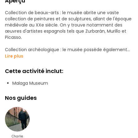
Aperçu
Collection de beaux-arts : le musée abrite une vaste
collection de peintures et de sculptures, allant de l'époque
médiévale au XXe siècle. On y trouve notamment des
œuvres d'artistes espagnols tels que Zurbarán, Murillo et
Picasso.
Collection archéologique : le musée possède également
une importante collection d'objets archéologiques, allant
Lire plus
de la préhistoire à l'époque romaine. On y trouve des
objets tels que des poteries, des bijoux, des pièces de
Cette activité inclut:
monnaie, des mosaïques et bien d'autres choses encore.
Malaga Museum
Collection ethnographique : la collection ethnographique
présente le mode de vie, les coutumes et les traditions de
Nos guides
la province de Malaga, et comprend des objets tels que
des costumes traditionnels, des instruments de musique,
des outils et des ustensiles.
Œuvres d'art contemporain : le musée possède également
une section consacrée à l'art contemporain, avec des
œuvres d'artistes tels que Picasso, Miró et Tàpies, entre
Charlie