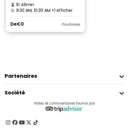
1h 45min
9:30 AM, 10:30 AM
+1 Afficher
De
€0
Pourboires
Partenaires
Rejoindre Freetour
Société
Connexion Du Fournisseur
Destinations
Notes et commentaires fournis par
Programme D’affiliation
À Propos De Nous
Contactez-Nous