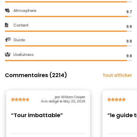
Atmosphere
9.7
Content
9.6
Guide
9.6
Usefulness
9.6
Commentaires (2214)
Tout afficher
par William Cooper
Avis rédigé le May 20, 2026
“Tour imbattable”
“le guide 