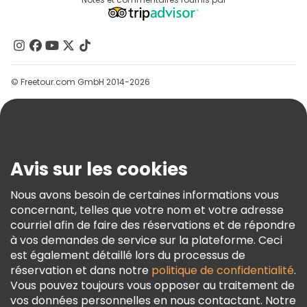
Destinations
Programme D’affiliation
À Propos De Nous
Contactez-Nous
Groupes
© Freetour.com GmbH 2014-2026
Aide
Blog
Presse
Sécurité Et Confidentialité
Avis sur les cookies
Conditions Générales Et Mentions Légales
Nous avons besoin de certaines informations vous
Politique En Matière De Cookies
concernant, telles que votre nom et votre adresse
Freetour Prix
courriel afin de faire des réservations et de répondre
à vos demandes de service sur la plateforme. Ceci
Programme De Fidélité
est également détaillé lors du processus de
réservation et dans notre
politique de confidentialité
.
Vous pouvez toujours vous opposer au traitement de
vos données personnelles en nous contactant. Notre