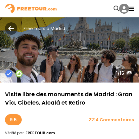
Free tours à Madrid
1
/15
Visite libre des monuments de Madrid : Gran
Vía, Cibeles, Alcalá et Retiro
9.5
2214 Commentaires
Vérifié par:
FREETOUR.com