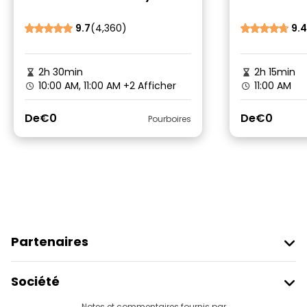
Palais Royal et plus
libre
encore
9.7
(4,360)
9.4
2h 30min
2h 15min
10:00 AM, 11:00 AM
+2 Afficher
11:00 AM
De
€0
De
€0
Pourboires
Partenaires
Rejoindre Freetour
Société
Connexion Du Fournisseur
Notes et commentaires fournis par