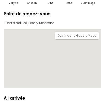
- Cadeau gratuit : Guide exclusif de Madrid sur WhatsApp
Maryvic
Cristian
Dina
JoSe
Juan Diego
C
avant votre visite
Point de rendez-vous
Les places se remplissent rapidement. Réservez
gratuitement et annulez à tout moment.
Puerta del Sol, Oso y Madroño
Ouvrir dans Google Maps
À l’arrivée