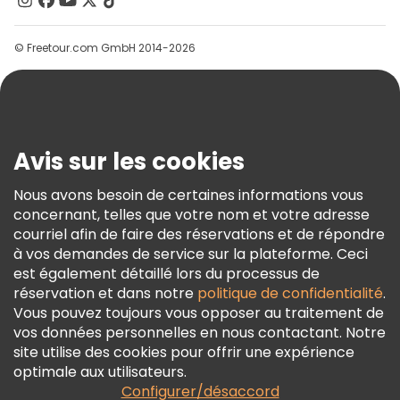
Groupes
© Freetour.com GmbH 2014-2026
Aide
Blog
Presse
Sécurité Et Confidentialité
Avis sur les cookies
Conditions Générales Et Mentions Légales
Nous avons besoin de certaines informations vous
Politique En Matière De Cookies
concernant, telles que votre nom et votre adresse
Freetour Prix
courriel afin de faire des réservations et de répondre
à vos demandes de service sur la plateforme. Ceci
Programme De Fidélité
est également détaillé lors du processus de
réservation et dans notre
politique de confidentialité
.
Vous pouvez toujours vous opposer au traitement de
vos données personnelles en nous contactant. Notre
site utilise des cookies pour offrir une expérience
optimale aux utilisateurs.
Configurer/désaccord