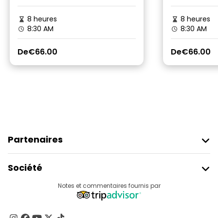
8 heures
8 heures
8:30 AM
8:30 AM
De
€66.00
De
€66.00
Partenaires
Rejoindre Freetour
Société
Connexion Du Fournisseur
Destinations
Notes et commentaires fournis par
Programme D’affiliation
À Propos De Nous
Contactez-Nous