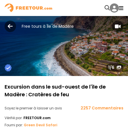
Free tours à Île de Madère
1
/6
Excursion dans le sud-ouest de l'île de
Madère : Cratères de feu
2257 Commentaires
Soyez le premier à laisser un avis
Vérifié par:
FREETOUR.com
Fourni par:
Green Devil Safari