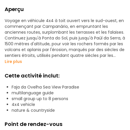
Aperçu
Voyage en véhicule 4x4 à toit ouvert vers le sud-ouest, en
commençant par Campanário, en empruntant les
anciennes routes, surplombant les terrasses et les falaises.
Continuez jusqu'à Ponta do Sol, puis jusqu'à Paúl da Serra, à
1500 mètres d'altitude, pour voir les rochers formés par les
volcans et aplanis par l'érosion, marqués par des siècles de
sentiers étroits, utilisés pendant quatre siècles par les
habitants qui transportaient et conduisaient leurs animaux
Lire plus
et leurs produits d'un côté à l'autre de l'île. À Prazeres et
Fajã da Ovelha, vous verrez des paysages d'une beauté
Cette activité inclut:
majestueuse et d'une profondeur incroyable. Découvrez
des vallées recouvertes d'un manteau vert dense qui
Faja da Ovelha Sea View Paradise
mènent à la chaleur de la partie sud-ouest de l'île. En
multilanguage guide
montant et en descendant, vous vivrez une aventure
small group up to 8 persons
palpitante, faite d'une multitude de couleurs, de senteurs,
4x4 vehicle
de paysages et d'histoires de cultures mélangées,
nature & countryside
partagées par les habitants que vous rencontrerez le long
de la piste.
Point de rendez-vous