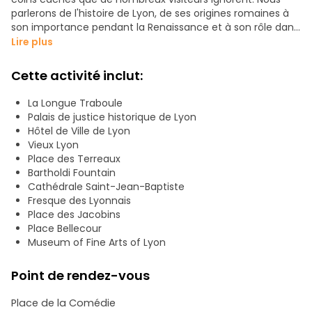
parlerons de l'histoire de Lyon, de ses origines romaines à
son importance pendant la Renaissance et à son rôle dans
la France d'aujourd'hui.
Lire plus
Au cours de la visite, nous explorerons des lieux tels que le
Cette activité inclut:
Vieux Lyon, ses célèbres traboules (passages secrets), ses
places historiques et quelques-uns des points forts du
La Longue Traboule
centre-ville. En outre, je partagerai avec vous des
Palais de justice historique de Lyon
curiosités, des anecdotes et des recommandations afin
Hôtel de Ville de Lyon
que vous puissiez profiter de Lyon comme un local.
Vieux Lyon
Place des Terreaux
Bartholdi Fountain
Cathédrale Saint-Jean-Baptiste
Fresque des Lyonnais
Place des Jacobins
Place Bellecour
Museum of Fine Arts of Lyon
Point de rendez-vous
Place de la Comédie