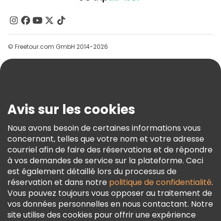
À Propos De Nous
Contactez-Nous
Groupes
© Freetour.com GmbH 2014-2026
Aide
Blog
Presse
Sécurité Et Confidentialité
Avis sur les cookies
Conditions Générales Et Mentions Légales
Nous avons besoin de certaines informations vous
Politique En Matière De Cookies
concernant, telles que votre nom et votre adresse
Freetour Prix
courriel afin de faire des réservations et de répondre
à vos demandes de service sur la plateforme. Ceci
Programme De Fidélité
est également détaillé lors du processus de
réservation et dans notre
politique de confidentialité
.
Vous pouvez toujours vous opposer au traitement de
vos données personnelles en nous contactant. Notre
site utilise des cookies pour offrir une expérience