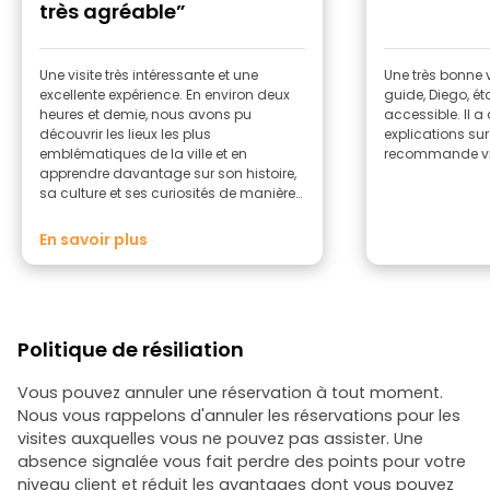
très agréable”
Une visite très intéressante et une
Une très bonne v
excellente expérience. En environ deux
guide, Diego, ét
heures et demie, nous avons pu
accessible. Il a
découvrir les lieux les plus
explications sur 
emblématiques de la ville et en
recommande vi
apprendre davantage sur son histoire,
sa culture et ses curiosités de manière
très agréable. Diego, notre guide, s'est
montré très professionnel, accessible et
En savoir plus
passionné, ce qui a rendu la visite
captivante du début à la fin. Le
parcours était très bien organisé et
nous avons su tirer le meilleur parti de
notre temps. Sans aucun doute, une
Politique de résiliation
activité vivement recommandée à
ceux qui visitent Lyon pour la première
fois. Nous recommencerions sans
Vous pouvez annuler une réservation à tout moment.
hésiter !
Nous vous rappelons d'annuler les réservations pour les
visites auxquelles vous ne pouvez pas assister. Une
absence signalée vous fait perdre des points pour votre
niveau client et réduit les avantages dont vous pouvez