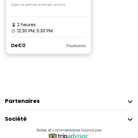
Soyez le premier à laisser un avis
2 heures
12:30 PM, 5:30 PM
De
€0
Pourboires
Partenaires
Rejoindre Freetour
Société
Connexion Du Fournisseur
Destinations
Notes et commentaires fournis par
Programme D’affiliation