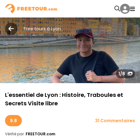
Free tours à Lyon
1
/8
L'essentiel de Lyon : Histoire, Traboules et
Secrets Visite libre
9.8
31 Commentaires
Vérifié par:
FREETOUR.com