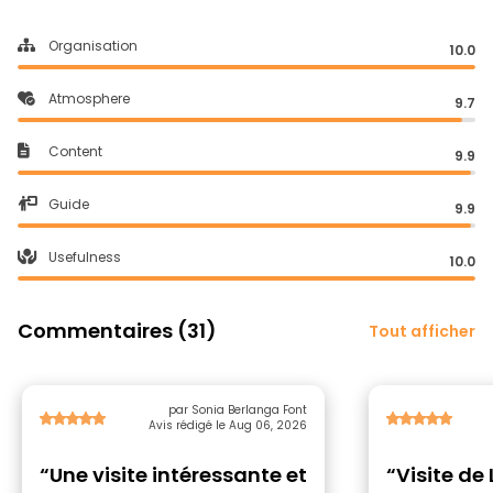
Organisation
10.0
Atmosphere
9.7
Content
9.9
Guide
9.9
Usefulness
10.0
Commentaires (31)
Tout afficher
par Sonia Berlanga Font
Avis rédigé le Aug 06, 2026
“Une visite intéressante et
“Visite de