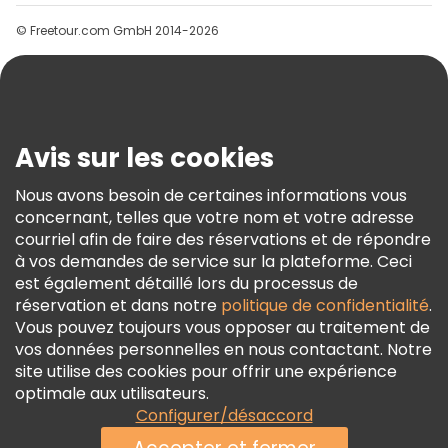
Groupes
© Freetour.com GmbH 2014-2026
Aide
Blog
Presse
Sécurité Et Confidentialité
Avis sur les cookies
Conditions Générales Et Mentions Légales
Nous avons besoin de certaines informations vous
Politique En Matière De Cookies
concernant, telles que votre nom et votre adresse
Freetour Prix
courriel afin de faire des réservations et de répondre
à vos demandes de service sur la plateforme. Ceci
Programme De Fidélité
est également détaillé lors du processus de
réservation et dans notre
politique de confidentialité
.
Vous pouvez toujours vous opposer au traitement de
vos données personnelles en nous contactant. Notre
site utilise des cookies pour offrir une expérience
optimale aux utilisateurs.
Configurer/désaccord