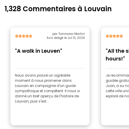
1,328 Commentaires à Louvain
par Tommaso Martini
Avis rédigé le Jul 13, 2026
"A walk in Leuven"
"All the 
hours!"
Nous avons passé un agréable
Je recommand
moment à nous promener dans
guidée gratui
Louvain en compagnie d'un guide
Juan, a su nou
sympathique et compétent. Il nous a
cette ville un
donné un bref aperçu de l'histoire de
exploré de no
Louvain, puis s'est...