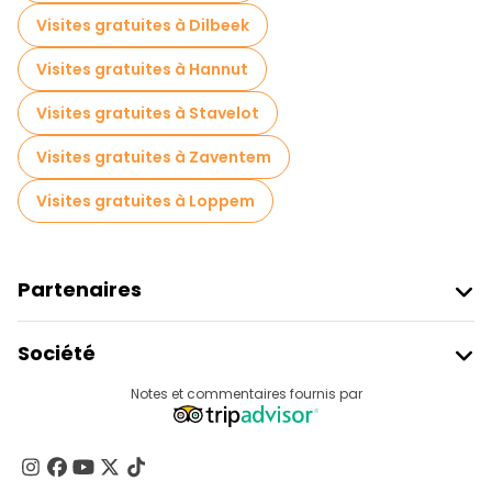
Visites gratuites à Dilbeek
Visites gratuites à Hannut
Visites gratuites à Stavelot
Visites gratuites à Zaventem
Visites gratuites à Loppem
Partenaires
Rejoindre Freetour
Société
Connexion Du Fournisseur
Destinations
Notes et commentaires fournis par
Programme D’affiliation
À Propos De Nous
Contactez-Nous